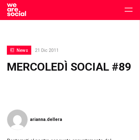
Skip
to
Togg
content
main
men
News
21 Dic 2011
MERCOLEDÌ SOCIAL #89
arianna.dellera