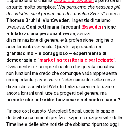
L’operazione si chiama
Curators of Sweden
e parte da un
assunto molto semplice: “
Noi pensiamo che nessuno più
dei cittadini sia il proprietario del marchio Svezia
” spiega
Thomas Bruhl di VisitSweden
, l’agenzia di turismo
svedese.
Ogni settimana l’account
@sweden
viene
affidato ad una persona diversa
, senza
discriminazione di genere, età, professione, origine o
orientamento sessuale. Questo rappresenta
un
grandissimo – e coraggioso – esperimento di
democrazia e
“marketing territoriale partecipato”
.
Ovviamente c’è sempre il rischio che questa iniziativa
non funzioni ma credo che comunque vada rappresenta
un importante passo verso l’adeguamento delle nuove
dinamiche social del Web. In Italia sicuramente siamo
ancora lontani anni luce da progetti del genere, ma
credete che potrebbe funzionare nel nostro paese?
Finisce così questo Mercoledì Social, usate lo spazio
dedicato ai commenti per farci sapere cosa pensate della
Timeline e delle altre notizie che abbiamo riportato oggi.