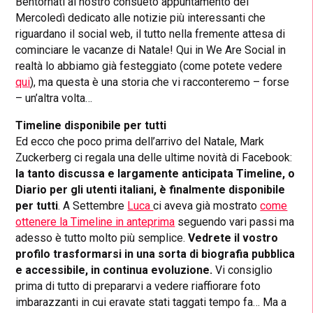
Bentornati al nostro consueto appuntamento del
Mercoledì dedicato alle notizie più interessanti che
riguardano il social web, il tutto nella fremente attesa di
cominciare le vacanze di Natale! Qui in We Are Social in
realtà lo abbiamo già festeggiato (come potete vedere
qui
), ma questa è una storia che vi racconteremo – forse
– un’altra volta…
Timeline disponibile per tutti
Ed ecco che poco prima dell’arrivo del Natale, Mark
Zuckerberg ci regala una delle ultime novità di Facebook:
la tanto discussa e largamente anticipata Timeline, o
Diario per gli utenti italiani, è finalmente disponibile
per tutti
. A Settembre
Luca
ci aveva già mostrato
come
ottenere la Timeline in anteprima
seguendo vari passi ma
adesso è tutto molto più semplice.
Vedrete il vostro
profilo trasformarsi in una sorta di biografia pubblica
e accessibile, in continua evoluzione.
Vi consiglio
prima di tutto di prepararvi a vedere riaffiorare foto
imbarazzanti in cui eravate stati taggati tempo fa… Ma a