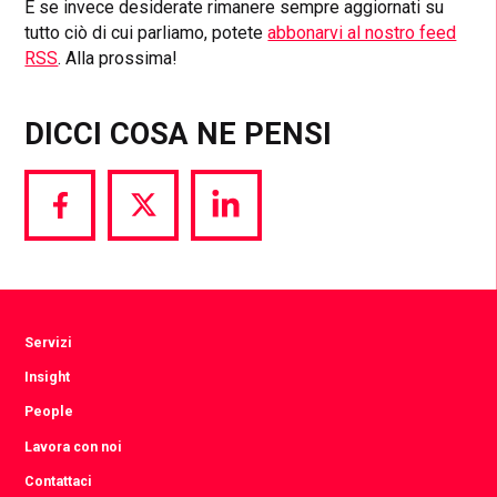
E se invece desiderate rimanere sempre aggiornati su
tutto ciò di cui parliamo, potete
abbonarvi al nostro feed
RSS
. Alla prossima!
DICCI COSA NE PENSI
Share
Share
Share
via
via
via
Facebook
Twitter
LinkedIn
Servizi
Insight
People
Lavora con noi
Contattaci