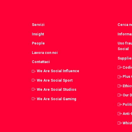
Servizi
Cerca ne
Insight
Informaz
People
Uso fra
Social
Lavora con noi
Supplie
Contattaci
Codi
We Are Social Influence
Plus
We Are Social Sport
Ethic
We Are Social Studios
Our 
We Are Social Gaming
Polit
Anti
Whist