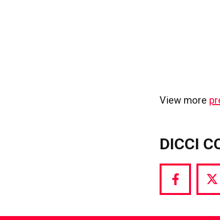
View more
pr
DICCI C
Share
S
via
vi
Facebook
T