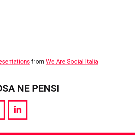
esentations
from
We Are Social Italia
OSA NE PENSI
hare
Share
a
via
witter
LinkedIn