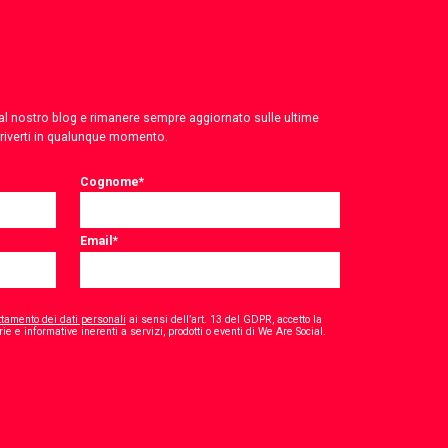
 dal nostro blog e rimanere sempre aggiornato sulle ultime
criverti in qualunque momento.
Cognome
*
Email
*
ttamento dei dati personali
ai sensi dell’art. 13 del GDPR, accetto la
*
ie e informative inerenti a servizi, prodotti o eventi di We Are Social.