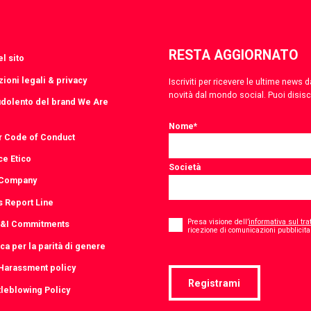
RESTA AGGIORNATO
l sito
ioni legali & privacy
Iscriviti per ricevere le ultime news
novità dal mondo social. Puoi disis
udolento del brand We Are
Nome
*
r Code of Conduct
ce Etico
Società
 Company
s Report Line
Consent
*
Presa visione dell’
informativa sul tra
D&I Commitments
ricezione di comunicazioni pubblicitar
ica per la parità di genere
-Harassment policy
Registrami
leblowing Policy