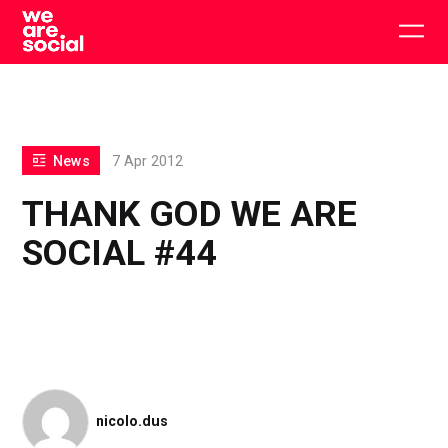
Skip
to
Togg
content
main
men
News
7 Apr 2012
THANK GOD WE ARE
SOCIAL #44
nicolo.dus