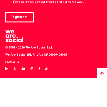
*
informative inerenti a servizi, prodotti o eventi di We Are Social.
Registrami
© 2008 - 2026 We Are Social S.r.l.
We Are Social SRL P. IVA e CF 06969400966
Follow us
View
View
View
View
View
View
our
our
our
our
our
our
TOP
LinkedIn
Twitter
YouTube
instagram
TikTok
Facebook
profile
profile
channel
profile
account
profile