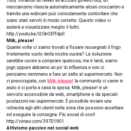
Toby. Inviando un tweet all’account @feedToby, un
meccanismo rilascia automaticamente alcuni croccantini e
tramite una webcam può comodamente controllare che
siano stati serviti in modo corretto. Questo video vi
aiuterà a visualizzare meglio il tutto.
http://youtu.be/l2OkOEffdp0
Milk, please!
Quante volte ci siamo trovati a fissare rassegnati il frigo
tristemente vuoto della nostra cucina? La soluzione
sarebbe uscire a comprare qualcosa, ma è tardi, siamo
pigri oppure abbiamo un po’ di influenza e non ci
pensiamo nemmeno a fare un salto al supermercato. Non
vi preoccupate, con
Milk, please!
la community ci viene in
aiuto e ci porta a casa la spesa. Milk, please! è un
servizio accessibile da web, smartphone e da speciali
postazioni nei supermercati. È possibile inviare una
richiesta agli altri utenti nella zona che possono accettare
ed eseguire la consegna. Più social di così!
http://vimeo.com/39701901
Attivismo passivo nel social web