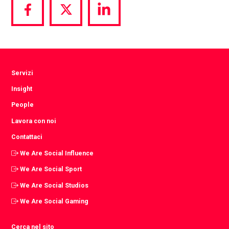
Share
Share
Share
via
via
via
Facebook
Twitter
LinkedIn
Servizi
Insight
People
Lavora con noi
Contattaci
We Are Social Influence
We Are Social Sport
We Are Social Studios
We Are Social Gaming
Cerca nel sito