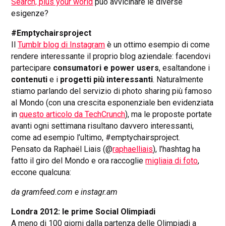
Search, plus your world
può avvicinare le diverse
esigenze?
#Emptychairsproject
Il
Tumblr blog di Instagram
è un ottimo esempio di come
rendere interessante il proprio blog aziendale: facendovi
partecipare
consumatori e power users
, esaltandone i
contenuti
e i
progetti più interessanti
. Naturalmente
stiamo parlando del servizio di photo sharing più famoso
al Mondo (con una crescita esponenziale ben evidenziata
in
questo articolo da TechCrunch
), ma le proposte portate
avanti ogni settimana risultano davvero interessanti,
come ad esempio l’ultimo, #emptychairsproject.
Pensato da Raphaël Liais (@
raphaelliais
), l’hashtag ha
fatto il giro del Mondo e ora raccoglie
migliaia di foto
,
eccone qualcuna:
da gramfeed.com e instagr.am
Londra 2012: le prime Social Olimpiadi
A meno di 100 giorni dalla partenza delle Olimpiadi a