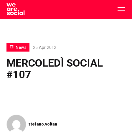
Skip
to
Togg
content
main
men
News
25 Apr 2012
MERCOLEDÌ SOCIAL
#107
stefano.voltan