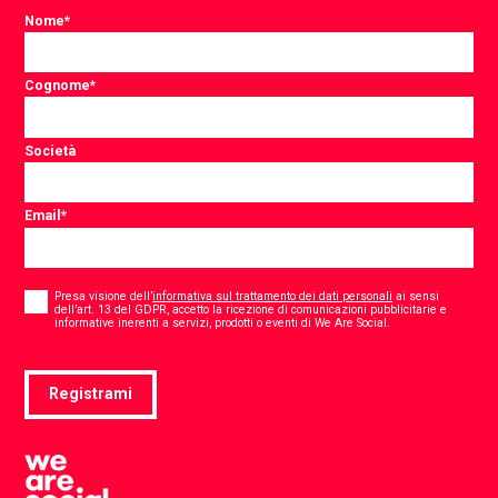
Nome
*
Cognome
*
Società
Email
*
Consent
*
Presa visione dell’
informativa sul trattamento dei dati personali
ai sensi
dell’art. 13 del GDPR, accetto la ricezione di comunicazioni pubblicitarie e
*
informative inerenti a servizi, prodotti o eventi di We Are Social.
Registrami