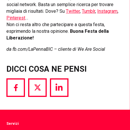
social network. Basta un semplice ricerca per trovare
migliaia di risultati. Dove? Su
Twitter
,
Tumblr
,
Instagram
,
Pinterest
…
Non ci resta altro che partecipare a questa festa,
esprimendo la nostra opinione.
Buona Festa della
Liberazione!
da fb.com/LaPennaBIC – cliente di We Are Social
DICCI COSA NE PENSI
Share
Share
Share
via
via
via
Facebook
Twitter
LinkedIn
Servizi