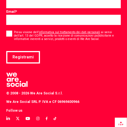
Email
*
Consent
*
Presa visione dell’
informativa sul trattamento dei dati personali
ai sensi
dell’art. 13 del GDPR, accetto la ricezione di comunicazioni pubblicitarie e
*
informative inerenti a servizi, prodotti o eventi di We Are Social.
Registrami
© 2008 - 2026 We Are Social S.r.l.
We Are Social SRL P. IVA e CF 06969400966
Follow us
View
View
View
View
View
View
our
our
our
our
our
our
TOP