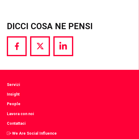
DICCI COSA NE PENSI
Share
Share
Share
via
via
via
Facebook
Twitter
LinkedIn
Servizi
Insight
People
Lavora con noi
Contattaci
We Are Social Influence