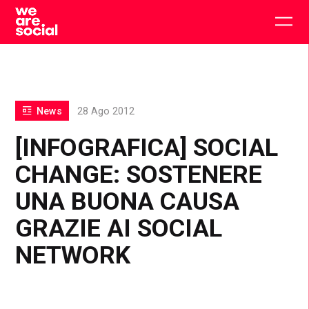
Skip
to
Togg
content
main
men
News
28 Ago 2012
[INFOGRAFICA] SOCIAL
CHANGE: SOSTENERE
UNA BUONA CAUSA
GRAZIE AI SOCIAL
NETWORK