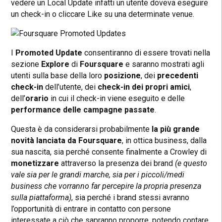
vedere un Local Update infatti un utente doveva eseguire
un check-in o cliccare Like su una determinate venue.
I
Promoted Update
consentiranno di essere trovati nella
sezione
Explore
di
Foursquare
e saranno mostrati agli
utenti sulla base della loro
posizione
, dei
precedenti
check-in
dell’utente, dei
check-in dei propri amici
,
dell’
orario
in cui il check-in viene eseguito e delle
performance delle campagne passate
.
Questa è da considerarsi probabilmente
la più grande
novità lanciata da Foursquare
, in ottica business, dalla
sua nascita, sia perché consente finalmente a Crowley di
monetizzare
attraverso la presenza dei brand
(e questo
vale sia per le grandi marche, sia per i piccoli/medi
business che vorranno far percepire la propria presenza
sulla piattaforma)
, sia perché i brand stessi avranno
l’opportunità di entrare in contatto con persone
interessate a ciò che sapranno proporre, potendo contare