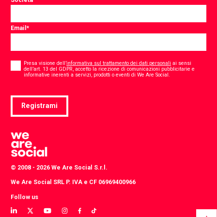
Email
*
Consent
*
Presa visione dell’
informativa sul trattamento dei dati personali
ai sensi
dell’art. 13 del GDPR, accetto la ricezione di comunicazioni pubblicitarie e
*
informative inerenti a servizi, prodotti o eventi di We Are Social.
Registrami
© 2008 - 2026 We Are Social S.r.l.
We Are Social SRL P. IVA e CF 06969400966
Follow us
View
View
View
View
View
View