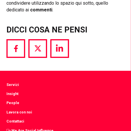
condividere utilizzando lo spazio qui sotto, quello
dedicato ai
commenti
.
DICCI COSA NE PENSI
Share
Share
Share
via
via
via
Facebook
Twitter
LinkedIn
Servizi
Insight
People
Lavora con noi
Contattaci
We Are Social Influence