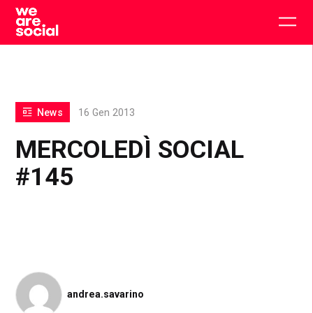
Skip
to
Togg
content
main
men
News
16 Gen 2013
MERCOLEDÌ SOCIAL
#145
andrea.savarino