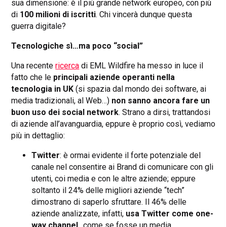
sua dimensione: è il più grande network europeo, con più
di
100 milioni di iscritti
. Chi vincerà dunque questa
guerra digitale?
Tecnologiche sì…ma poco “social”
Una recente
ricerca
di EML Wildfire ha messo in luce il
fatto che le
principali aziende operanti nella
tecnologia in UK
(si spazia dal mondo dei software, ai
media tradizionali, al Web…)
non sanno ancora fare un
buon uso dei social
network
. Strano a dirsi, trattandosi
di aziende all’avanguardia, eppure è proprio così, vediamo
più in dettaglio:
Twitter
: è ormai evidente il forte potenziale del
canale nel consentire ai Brand di comunicare con gli
utenti, coi media e con le altre aziende; eppure
soltanto il 24% delle migliori aziende “tech”
dimostrano di saperlo sfruttare. Il 46% delle
aziende analizzate, infatti,
usa Twitter come one-
way channel
…come se fosse un media