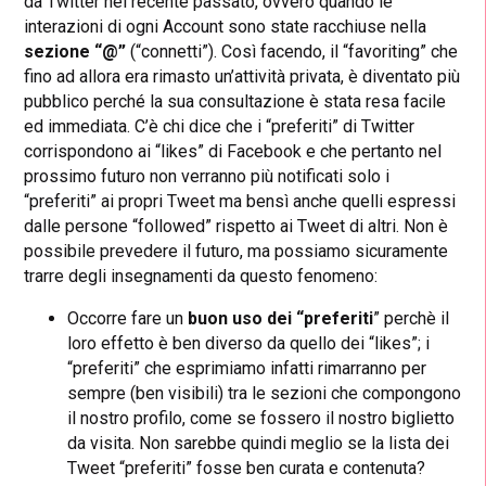
da Twitter nel recente passato, ovvero quando le
interazioni di ogni Account sono state racchiuse nella
sezione “@”
(“connetti”). Così facendo, il “favoriting” che
fino ad allora era rimasto un’attività privata, è diventato più
pubblico perché la sua consultazione è stata resa facile
ed immediata. C’è chi dice che i “preferiti” di Twitter
corrispondono ai “likes” di Facebook e che pertanto nel
prossimo futuro non verranno più notificati solo i
“preferiti” ai propri Tweet ma bensì anche quelli espressi
dalle persone “followed” rispetto ai Tweet di altri. Non è
possibile prevedere il futuro, ma possiamo sicuramente
trarre degli insegnamenti da questo fenomeno:
Occorre fare un
buon uso dei “preferiti
” perchè il
loro effetto è ben diverso da quello dei “likes”; i
“preferiti” che esprimiamo infatti rimarranno per
sempre (ben visibili) tra le sezioni che compongono
il nostro profilo, come se fossero il nostro biglietto
da visita. Non sarebbe quindi meglio se la lista dei
Tweet “preferiti” fosse ben curata e contenuta?