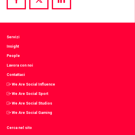
Share
Share
Share
via
via
via
Facebook
Twitter
LinkedIn
Servizi
Insight
People
Lavora con noi
Contattaci
We Are Social Influence
We Are Social Sport
We Are Social Studios
We Are Social Gaming
Cerca nel sito