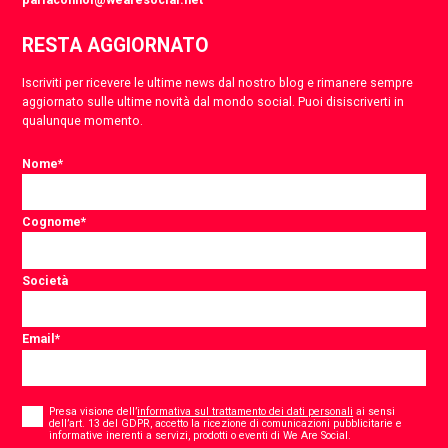
RESTA AGGIORNATO
Iscriviti per ricevere le ultime news dal nostro blog e rimanere sempre
aggiornato sulle ultime novità dal mondo social. Puoi disiscriverti in
qualunque momento.
Nome
*
Cognome
*
Società
Email
*
Consent
*
Presa visione dell’
informativa sul trattamento dei dati personali
ai sensi
dell’art. 13 del GDPR, accetto la ricezione di comunicazioni pubblicitarie e
*
informative inerenti a servizi, prodotti o eventi di We Are Social.