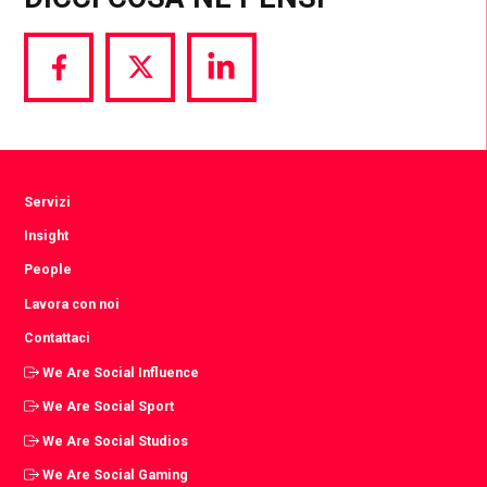
Share
Share
Share
via
via
via
Facebook
Twitter
LinkedIn
Servizi
Insight
People
Lavora con noi
Contattaci
We Are Social Influence
We Are Social Sport
We Are Social Studios
We Are Social Gaming