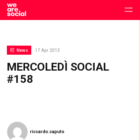
Skip
to
Togg
content
main
men
News
17 Apr 2013
MERCOLEDÌ SOCIAL
#158
riccardo.caputo