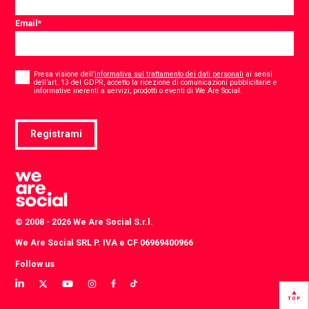
Email
*
Consent
*
Presa visione dell’
informativa sul trattamento dei dati personali
ai sensi
dell’art. 13 del GDPR, accetto la ricezione di comunicazioni pubblicitarie e
*
informative inerenti a servizi, prodotti o eventi di We Are Social.
Registrami
© 2008 - 2026 We Are Social S.r.l.
We Are Social SRL P. IVA e CF 06969400966
Follow us
View
View
View
View
View
View
our
our
our
our
our
our
TOP
LinkedIn