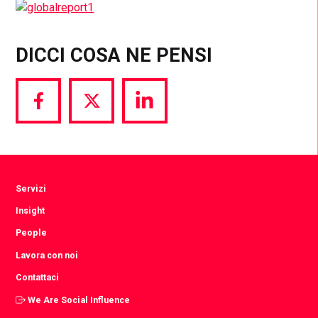
DICCI COSA NE PENSI
Share
Share
Share
via
via
via
Facebook
Twitter
LinkedIn
Servizi
Insight
People
Lavora con noi
Contattaci
We Are Social Influence