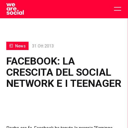
Skip
to
Togg
content
main
men
News
31 Ott 2013
FACEBOOK: LA
CRESCITA DEL SOCIAL
NETWORK E I TEENAGER