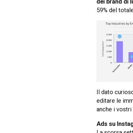
dei brand di 
59% del totale
Il dato curio
editare le imm
anche i vostri 
Ads su Instag
La scorsa set