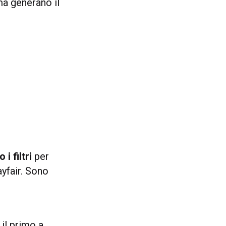
ma generano il
i filtri
per
ayfair. Sono
 il primo a