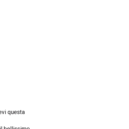
evi questa
il bellissimo