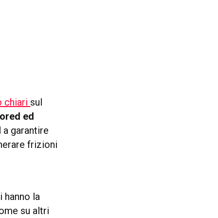
o chiari
sul
sored ed
 a garantire
erare frizioni
i hanno la
come su altri