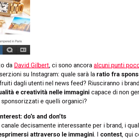
to da
David Gilbert
, ci sono ancora
alcuni punti poc
nserzioni su Instagram: quale sarà la
ratio fra spon
fruiti dagli utenti nel news feed? Riusciranno i brand
qualità e creatività nelle immagini
capace di non gen
i sponsorizzati e quelli organici?
nterest: do’s and don’ts
 canale decisamente interessante per i brand, i qual
esprimersi attraverso le immagini
. I
contest
, qui 