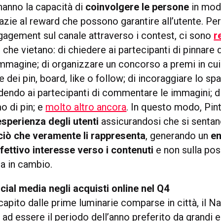
 hanno la capacità di
coinvolgere le persone
in mod
azie al reward che possono garantire all’utente. Per
ngagement sul canale attraverso i contest, ci sono
r
, che vietano: di chiedere ai partecipanti di pinnare
mmagine; di organizzare un concorso a premi in cui 
e dei pin, board, like o follow; di incoraggiare lo sp
endo ai partecipanti di commentare le immagini; di
 di pin; e
molto altro ancora
. In questo modo, Pin
esperienza degli utenti
assicurandosi che si senta
ciò che veramente li rappresenta
, generando un
e
ffettivo interesse verso i contenuti
e non sulla poss
a in cambio.
ocial media negli acquisti online nel Q4
pito dalle prime luminarie comparse in città, il Na
e ad essere il periodo dell’anno preferito da grandi e