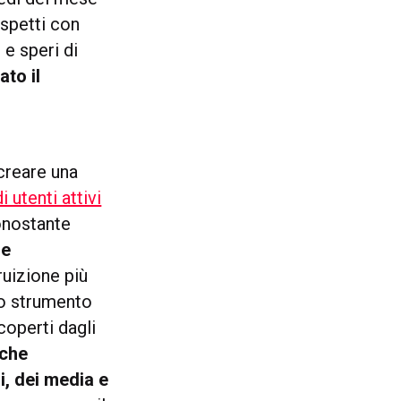
aspetti con
 e speri di
ato il
creare una
i utenti attivi
onostante
re
ruizione più
no strumento
coperti dagli
 che
i, dei media e