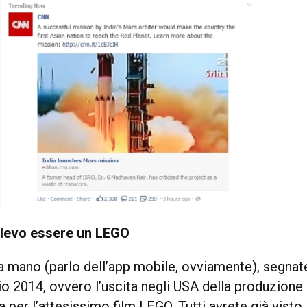
olevo essere un LEGO
la mano (parlo dell’app mobile, ovviamente), segnat
io 2014, ovvero l’uscita negli USA della produzione
per l’attesissimo film LEGO. Tutti avrete già visto 