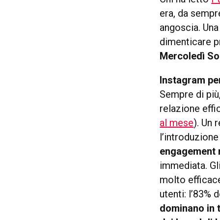
era, da sempre
angoscia. Una 
dimenticare p
Mercoledì Soc
Instagram per
Sempre di più
relazione effi
al mese
). Un 
l’introduzione
engagement r
immediata. Gl
molto efficac
utenti: l’83% 
dominano in t