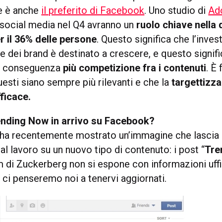
e è anche
il preferito di Facebook
. Uno studio di
Ad
i social media nel Q4 avranno un
ruolo chiave nella
r il 36% delle persone
. Questo significa che l’inve
e dei brand è destinato a crescere, e questo signifi
di conseguenza
più competizione fra i contenuti
. È
esti siano sempre più rilevanti e che la
targettizza
ficace.
ending Now in arrivo su Facebook?
ha recentemente mostrato un’immagine che lascia 
l lavoro su un nuovo tipo di contenuto: i post “
Tre
m di Zuckerberg non si espone con informazioni uffi
i penseremo noi a tenervi aggiornati.