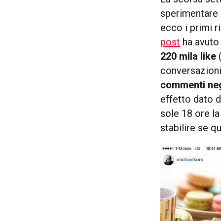
sperimentare 
ecco i primi r
post
ha avuto
220 mila like
(
conversazioni 
commenti neg
effetto dato d
sole 18 ore la
stabilire se 