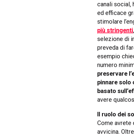
canali social,
ed efficace gr
stimolare l’e
più stringenti
selezione di i
preveda di far
esempio chied
numero minimo
preservare l’
pinnare solo 
basato sull’e
avere qualcos
Il ruolo dei s
Come avrete ca
avvicina. Oltr