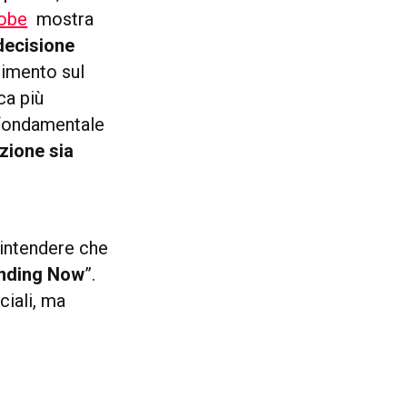
obe
mostra
 decisione
stimento sul
ca più
 fondamentale
zione sia
intendere che
nding Now
”.
ciali, ma