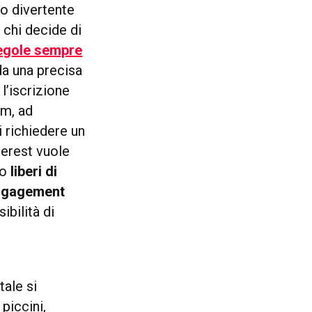
o divertente
 chi decide di
egole sempre
 da una precisa
l’iscrizione
am, ad
 richiedere un
terest vuole
no
liberi di
ngagement
ibilità di
tale si
 piccini,