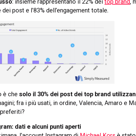
lusso
: insieme rappresentano il 22% dei
top brand
, 
 dei post e l’83% dell’engagement totale.
so è che
solo il 30% dei post dei top brand utilizzano 
agini; fra i più usati, in ordine, Valencia, Amaro e M
preferiti?
ram: dati e alcuni punti aperti
timana, l’account Instagram di
Michael Kors
è stato