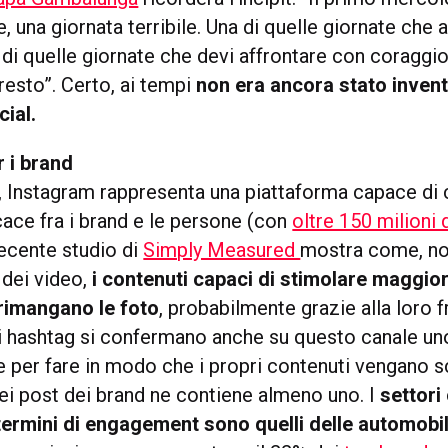
, una giornata terribile. Una di quelle giornate che 
di quelle giornate che devi affrontare con coraggio
resto”. Certo, ai tempi
non era ancora stato invent
ial.
 i brand
, Instagram rappresenta una piattaforma capace di 
cace fra i brand e le persone (con
oltre 150 milioni d
recente studio di
Simply Measured
mostra come, n
 dei video,
i contenuti capaci di stimolare maggio
imangano le foto
, probabilmente grazie alla loro f
i hashtag si confermano anche su questo canale u
e per fare in modo che i propri contenuti vengano s
dei post dei brand ne contiene almeno uno. I
settori
ermini di engagement sono quelli delle automobil