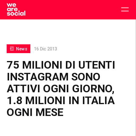
Skip
to
Togg
content
main
men
News
16 Dic 2013
75 MILIONI DI UTENTI
INSTAGRAM SONO
ATTIVI OGNI GIORNO,
1.8 MILIONI IN ITALIA
OGNI MESE