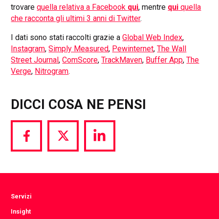
trovare
quella relativa a Facebook
qui
, mentre
qui
quella
che racconta gli ultimi 3 anni di Twitter
.
I dati sono stati raccolti grazie a
Global Web Index
,
Instagram
,
Simply Measured
,
Pewinternet
,
The Wall
Street Journal
,
ComScore
,
TrackMaven
,
Buffer App
,
The
Verge
,
Nitrogram
.
DICCI COSA NE PENSI
Share
Share
Share
via
via
via
Facebook
Twitter
LinkedIn
Servizi
Insight