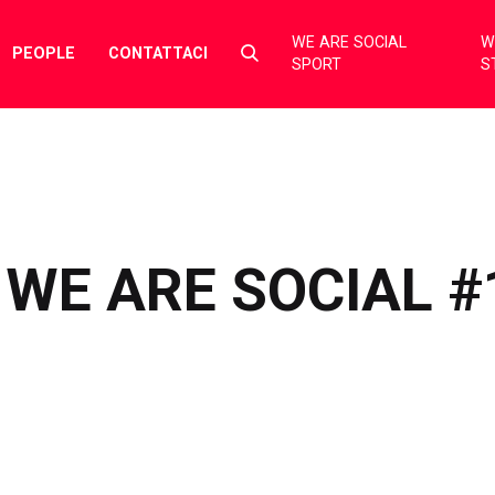
WE ARE SOCIAL
W
Select
PEOPLE
CONTATTACI
SPORT
S
to
toggle
search
form
WE ARE SOCIAL #