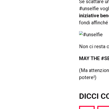
Se scattare un
#unselfie vog
iniziative be
fondi affinché
Non ci resta 
MAY THE #SE
(Ma attenzion
potere!)
DICCI C