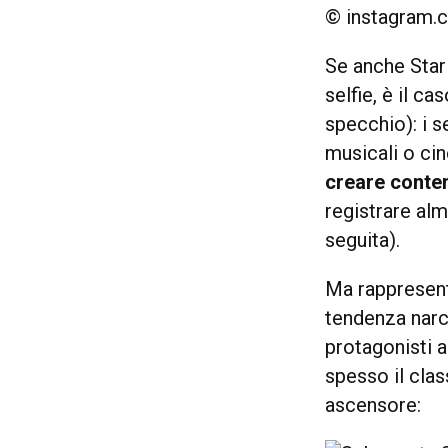
© instagram.
Se anche Star 
selfie, è il ca
specchio): i s
musicali o ci
creare conten
registrare alm
seguita).
Ma rappresent
tendenza narci
protagonisti a
spesso il cla
ascensore: