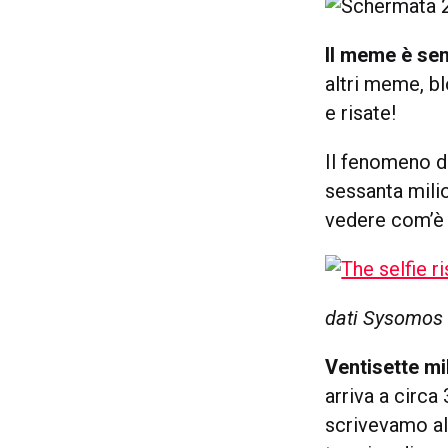
Il meme è sem
altri meme, bl
e risate!
Il fenomeno d
sessanta milio
vedere com’è
dati Sysomos
Ventisette mi
arriva a circ
scrivevamo all’