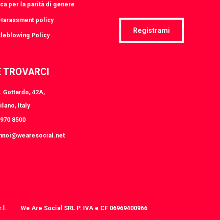
ica per la parità di genere
-Harassment policy
Registrami
leblowing Policy
 TROVARCI
 Gottardo, 42A,
lano, Italy
8970 8500
nnoi@wearesocial.net
.l.
We Are Social SRL P. IVA e CF 06969400966