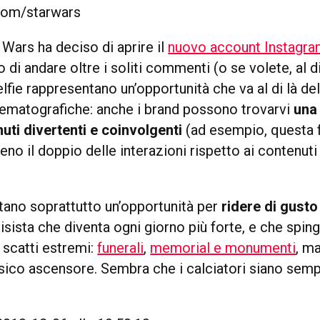
com/starwars
Wars ha deciso di aprire il
nuovo account Instagr
so di andare oltre i soliti commenti (o se volete, al di
elfie rappresentano un’opportunità che va al di là del
nematografiche: anche i brand possono trovarvi
una
uti divertenti e coinvolgenti
(ad esempio, questa f
eno il doppio delle interazioni rispetto ai contenuti
ano soprattutto un’opportunità per
ridere di gusto
sista che diventa ogni giorno più forte, e che sping
 scatti estremi:
funerali
,
memorial e monumenti
, m
ssico ascensore. Sembra che i calciatori siano semp