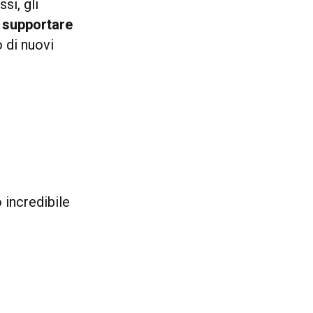
si, gli
r
supportare
 di nuovi
 incredibile