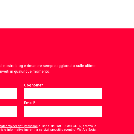
 dal nostro blog e rimanere sempre aggiornato sulle ultime
criverti in qualunque momento.
Cognome
*
Email
*
ttamento dei dati personali
ai sensi dell’art. 13 del GDPR, accetto la
*
ie e informative inerenti a servizi, prodotti o eventi di We Are Social.