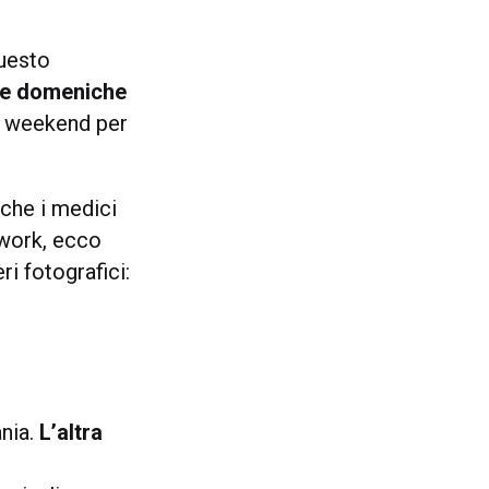
uesto
e domeniche
i weekend per
che i medici
etwork, ecco
ri fotografici:
ania.
L’altra