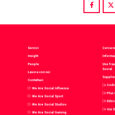
Share
S
via
vi
Facebook
T
Servizi
Cerca ne
Insight
Informaz
People
Uso fra
Social
Lavora con noi
Supplie
Contattaci
Codi
We Are Social Influence
Plus
We Are Social Sport
Ethic
We Are Social Studios
Our 
We Are Social Gaming