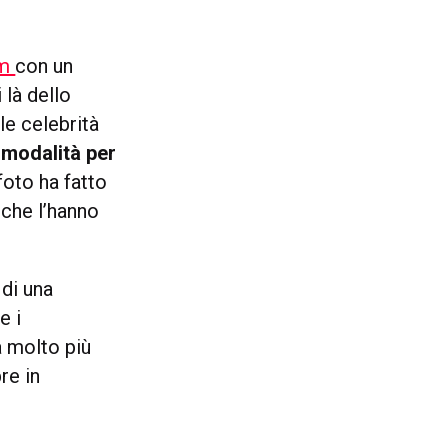
am
con un
 là dello
le celebrità
 modalità per
oto ha fatto
 che l’hanno
di una
e i
a molto più
re in