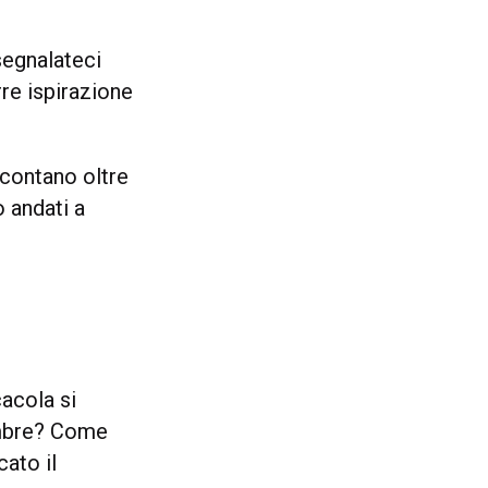
segnalateci
rre ispirazione
 contano oltre
o andati a
acola si
vembre? Come
cato il