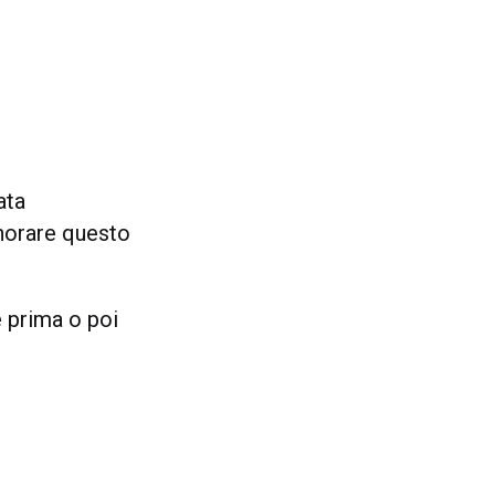
ata
gnorare questo
é prima o poi