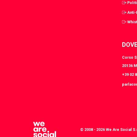
Polit
Anti
Whist
DOVE
Corso S.
20136 Mi
+39 02 
parlaco
© 2008 - 2026 We Are Social S.r