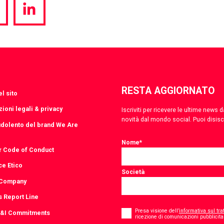
hare
Share
a
via
witter
LinkedIn
RESTA AGGIORNATO
l sito
ioni legali & privacy
Iscriviti per ricevere le ultime news
novità dal mondo social. Puoi disis
udolento del brand We Are
Nome
*
r Code of Conduct
ce Etico
Società
 Company
s Report Line
Consent
*
Presa visione dell’
informativa sul tra
D&I Commitments
ricezione di comunicazioni pubblicitar