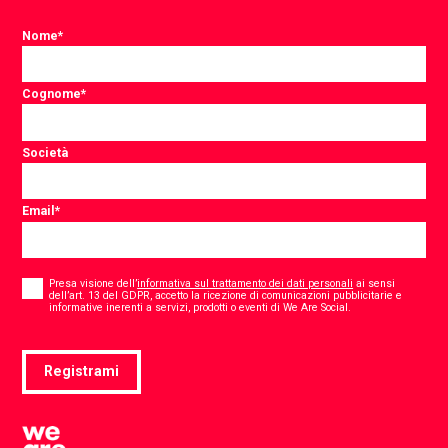
Nome
*
Cognome
*
Società
Email
*
Consent
*
Presa visione dell’
informativa sul trattamento dei dati personali
ai sensi
dell’art. 13 del GDPR, accetto la ricezione di comunicazioni pubblicitarie e
*
informative inerenti a servizi, prodotti o eventi di We Are Social.
Registrami