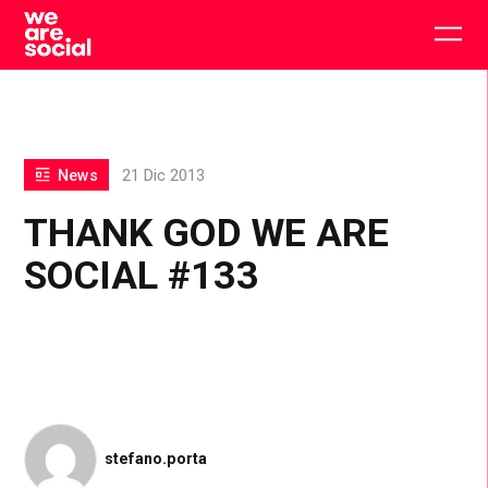
Skip
to
Togg
content
main
men
News
21 Dic 2013
THANK GOD WE ARE
SOCIAL #133
stefano.porta