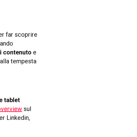
er far scoprire
ppando
i contenuto
e
dalla tempesta
e tablet
overview
sul
er Linkedin,