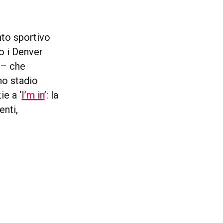
nto sportivo
no i Denver
 – che
no stadio
e a ‘
I’m in
’: la
enti,