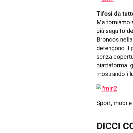
Tifosi da tut
Ma torniamo a
più seguito de
Broncos nella
detengono il 
senza copertu
piattaforma g
mostrando i lu
Sport, mobile
DICCI C