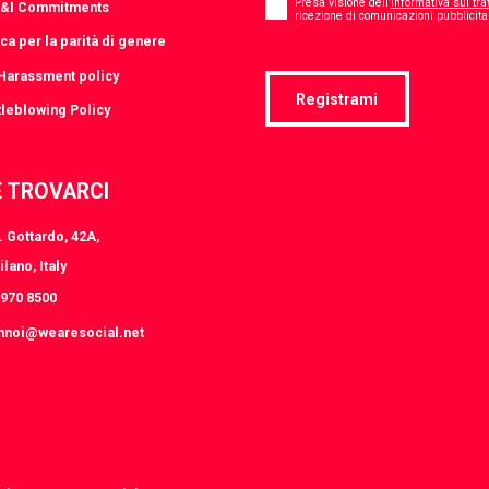
*
Presa visione dell’
informativa sul tra
D&I Commitments
ricezione di comunicazioni pubblicitar
ica per la parità di genere
-Harassment policy
Registrami
leblowing Policy
 TROVARCI
 Gottardo, 42A,
lano, Italy
8970 8500
nnoi@wearesocial.net