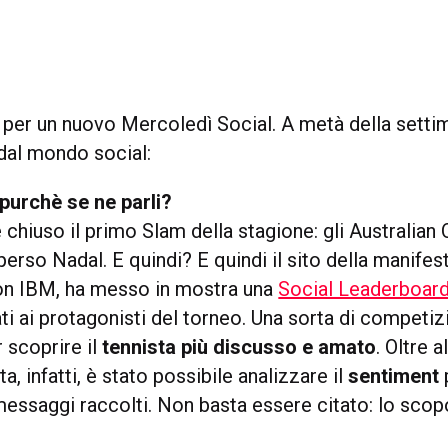
 per un nuovo Mercoledì Social. A metà della setti
 dal mondo social:
purchè se ne parli?
chiuso il primo Slam della stagione: gli Australian
erso Nadal. E quindi? E quindi il sito della manifes
on IBM, ha messo in mostra una
Social Leaderboar
ti ai protagonisti del torneo. Una sorta di competi
r scoprire il
tennista più discusso e amato
. Oltre a
a, infatti, è stato possibile analizzare il
sentiment
messaggi raccolti. Non basta essere citato: lo sco