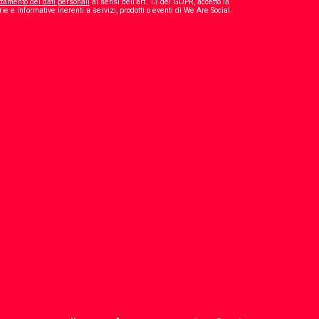
ttamento dei dati personali
ai sensi dell’art. 13 del GDPR, accetto la
*
ie e informative inerenti a servizi, prodotti o eventi di We Are Social.