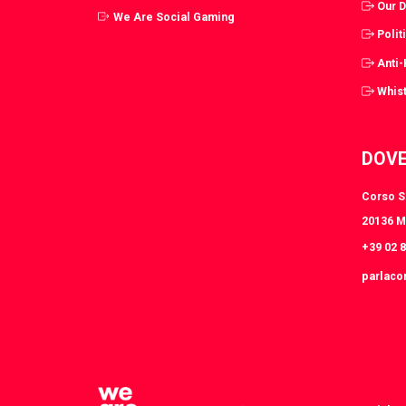
Our 
We Are Social Gaming
Polit
Anti
Whist
DOVE
Corso S.
20136 Mi
+39 02 
parlaco