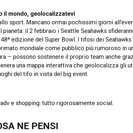
to il mondo, geolocalizzatevi
llo sport. Mancano ormai pochissimi giorni all’eve
l pianeta: il 2 febbraio i Seattle Seahawks sfideran
 48ª edizione del Super Bowl. I tifosi dei Seahawks
primato mondiale come pubblico più rumoroso in u
ra – possono sostenere il proprio team anche grazi
enera una mappa interattiva che geolocalizza gli ut
oghi del tifo in vista del big event.
 adv e shopping: tutto rigorosamente social.
OSA NE PENSI