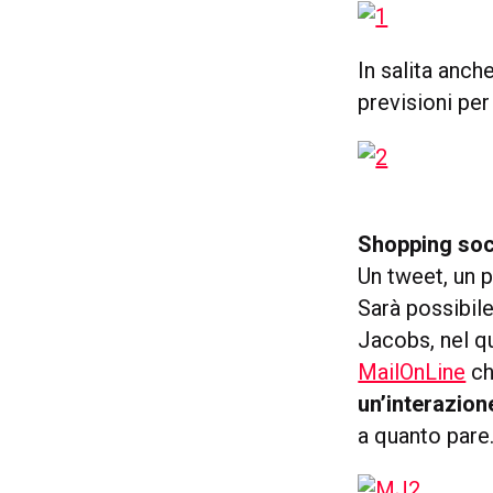
In salita anch
previsioni per
Shopping soc
Un tweet, un 
Sarà possibil
Jacobs, nel q
MailOnLine
ch
un’interazion
a quanto pare