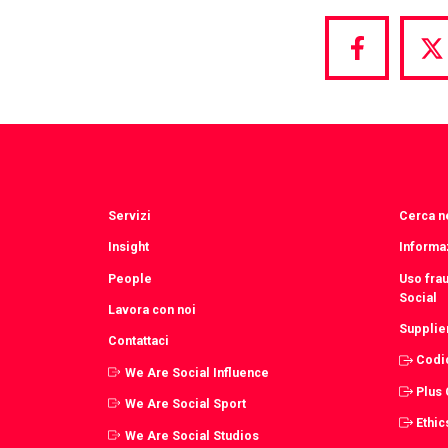
Share
S
via
vi
Facebook
T
Servizi
Cerca ne
Insight
Informaz
People
Uso fra
Social
Lavora con noi
Supplie
Contattaci
Codi
We Are Social Influence
Plus
We Are Social Sport
Ethic
We Are Social Studios