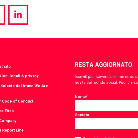
hare
Share
a
via
witter
LinkedIn
RESTA AGGIORNATO
l sito
ioni legali & privacy
Iscriviti per ricevere le ultime news
novità dal mondo social. Puoi disis
udolento del brand We Are
Nome
*
r Code of Conduct
ce Etico
Società
 Company
s Report Line
Consent