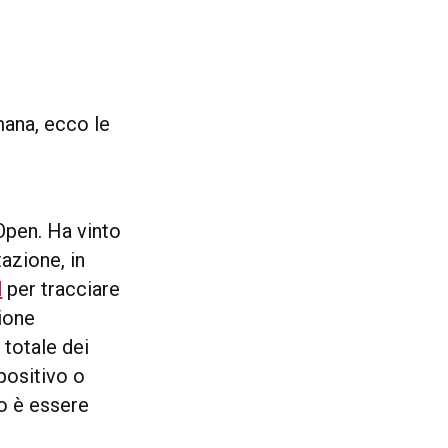
mana, ecco le
 Open. Ha vinto
tazione, in
d
per tracciare
zione
l totale dei
positivo o
po è essere