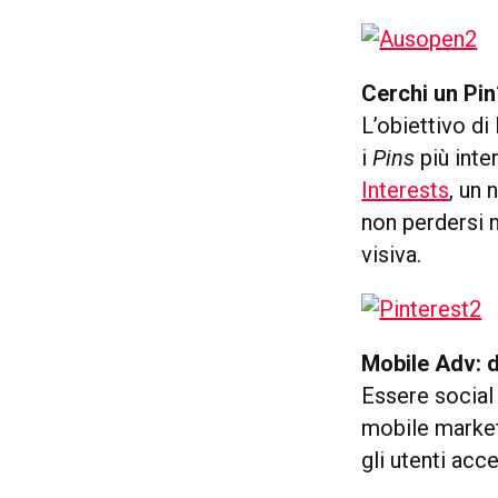
Cerchi un Pin?
L’obiettivo di
i
Pins
più inte
Interests
, un 
non perdersi 
visiva.
Mobile Adv: d
Essere socia
mobile market
gli utenti ac