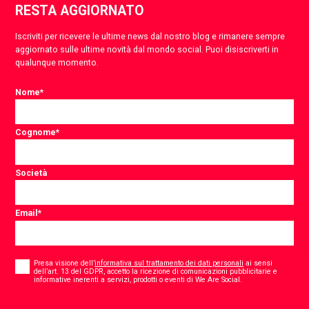
RESTA AGGIORNATO
Iscriviti per ricevere le ultime news dal nostro blog e rimanere sempre
aggiornato sulle ultime novità dal mondo social. Puoi disiscriverti in
qualunque momento.
Nome
*
Cognome
*
Società
Email
*
Consent
*
Presa visione dell’
informativa sul trattamento dei dati personali
ai sensi
dell’art. 13 del GDPR, accetto la ricezione di comunicazioni pubblicitarie e
*
informative inerenti a servizi, prodotti o eventi di We Are Social.