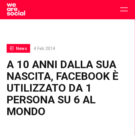
Skip
to
Togg
content
main
men
News
4 Feb 2014
A 10 ANNI DALLA SUA
NASCITA, FACEBOOK È
UTILIZZATO DA 1
PERSONA SU 6 AL
MONDO