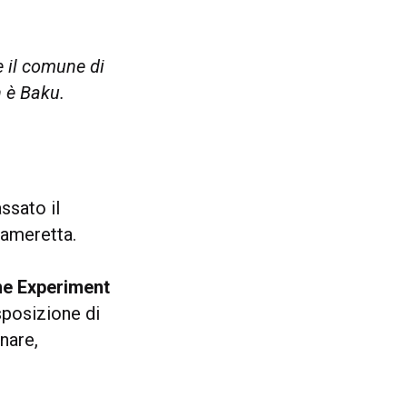
e il comune di
n è Baku.
sato il
cameretta.
e Experiment
sposizione di
nare,