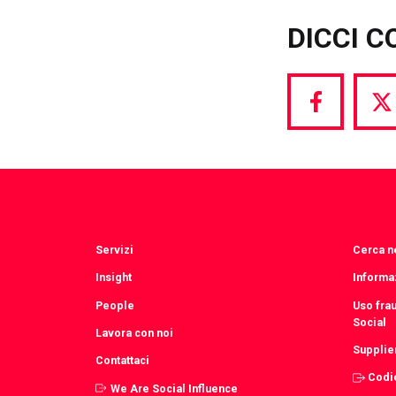
DICCI C
Share
S
via
vi
Facebook
T
Servizi
Cerca ne
Insight
Informaz
People
Uso fra
Social
Lavora con noi
Supplie
Contattaci
Codi
We Are Social Influence