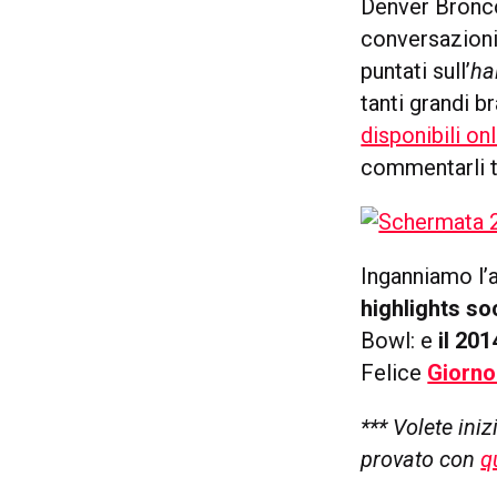
Denver Bronco
conversazioni
puntati sull’
ha
tanti grandi b
disponibili on
commentarli t
Inganniamo l’a
highlights so
Bowl: e
il 201
Felice
Giorno
*** Volete ini
provato con
q