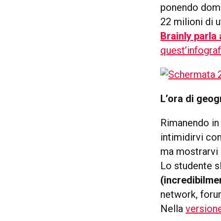
ponendo doman
22 milioni di 
Brainly parla
quest’infograf
L’ora di geogr
Rimanendo in 
intimidirvi co
ma mostrarvi
Lo studente s
(incredibilmen
network, forum
Nella
versione