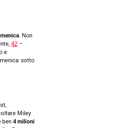
omenica
. Non
ente,
42
–
o e
omenica: sotto
st,
coltare Miley
he ben
4 milioni