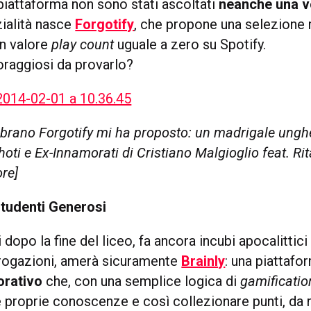
piattaforma non sono stati ascoltati
neanche una v
ialità nasce
Forgotify
, che propone una selezione
n valore
play count
uguale a zero su Spotify.
oraggiosi da provarlo?
brano Forgotify mi ha proposto: un madrigale unghe
oti e Ex-Innamorati di Cristiano Malgioglio feat. Ri
ore]
 Studenti Generosi
i dopo la fine del liceo, fa ancora incubi apocalittici
rrogazioni, amerà sicuramente
Brainly
: una piattafo
orativo
che, con una semplice logica di
gamificatio
 proprie conoscenze e così collezionare punti, da r