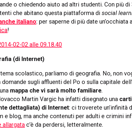
de o chiedendo aiuto ad altri studenti. Con più di 
utenti che abitano questa piattaforma di
social learn
 anche italiano
: per saperne di più date un’occhiata 
ica
!
afia (di Internet)
tema scolastico, parliamo di geografia. No, non v
n domande sugli affluenti del Po o sulla capitale dell
 una
mappa che vi sarà molto familiare
.
lovacco Martin Vargic ha infatti disegnato una
cart
te dettagliata) di Internet
: ci troverete un’infinità 
 e blog, ma anche contenuti per adulti e crimini in
 allargata
c’è da perdersi, letteralmente.