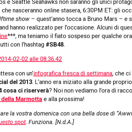
s e Seattle Seahawks non saranno gli unici protago
 che nasceranno online stasera, 6:30PM ET: gli occ
lftime show
– quest’anno tocca a Bruno Mars – e s
rand hanno realizzato per l’occasione. Alcuni di que
line
***, ma teniamo il fiato sospeso per qualche ora
utti con l’hashtag
#SB48
.
ttesa con un’
infografica fresca di settimana
, che ci
cial del 2013
. L’anno era iniziato alla grande propri
4 cosa ci riserverà
? Noi non vediamo l’ora di racco
 della Marmotta
e alla prossima!
ziare la vostra domenica con una bella dose di “Aww
uesto spot
. Funziona. [N.d.A.]