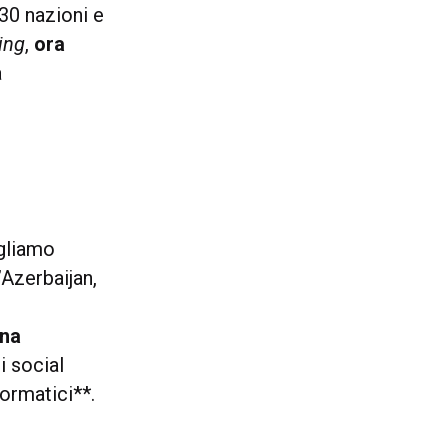
30 nazioni e
ing
,
ora
a
ogliamo
’Azerbaijan,
ina
di social
formatici**.