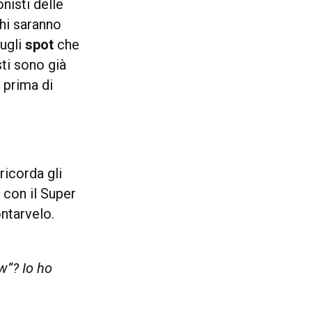
nisti delle
hi saranno
ugli
spot
che
sti sono già
 prima di
 ricorda gli
o con il Super
ntarvelo.
w”? Io ho