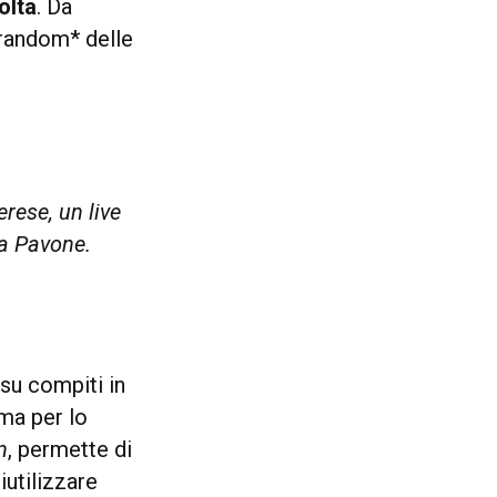
olta
. Da
 random* delle
rese, un live
ta Pavone.
 su compiti in
rma per lo
n
, permette di
iutilizzare