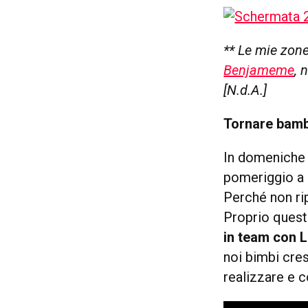
** Le mie zone
Benjameme
, 
[N.d.A.]
Tornare bamb
In domeniche
pomeriggio a g
Perché non ri
Proprio quest
in team con 
noi bimbi cre
realizzare e c