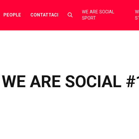
WE ARE SOCIAL
W
Select
PEOPLE
CONTATTACI
SPORT
S
to
toggle
search
form
WE ARE SOCIAL #