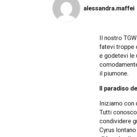
alessandra.maffei
Il nostro TGW
fatevi troppe
e godetevi le
comodamente f
il piumone.
Il paradiso d
Iniziamo con 
Tutti conosc
condividere gu
Cyrus lontano 