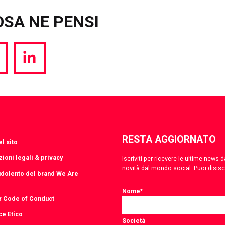
OSA NE PENSI
hare
Share
a
via
witter
LinkedIn
RESTA AGGIORNATO
l sito
ioni legali & privacy
Iscriviti per ricevere le ultime news
novità dal mondo social. Puoi disis
udolento del brand We Are
Nome
*
r Code of Conduct
ce Etico
Società