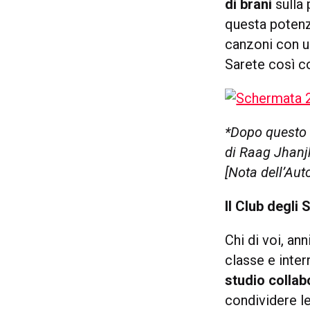
di brani
sulla 
questa potenz
canzoni con u
Sarete così c
*Dopo questo 
di Raag Jhanjh
[Nota dell’Aut
Il Club degli
Chi di voi, ann
classe e inte
studio collab
condividere le