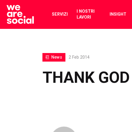
Skip
to
I NOSTRI
SERVIZI
INSIGHT
LAVORI
content
News
2 Feb 2014
THANK GOD 