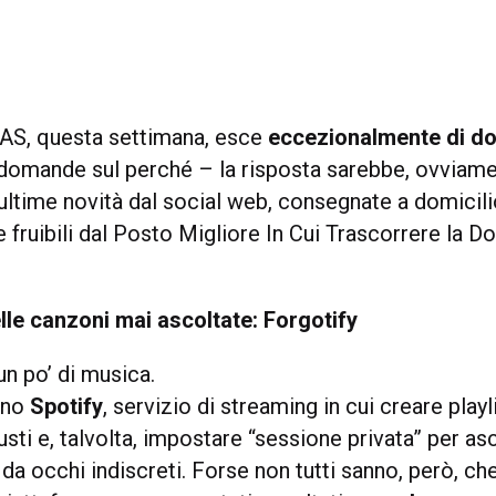
AS, questa settimana, esce
eccezionalmente di d
 domande sul perché – la risposta sarebbe, ovviam
 ultime novità dal social web, consegnate a domicili
ruibili dal Posto Migliore In Cui Trascorrere la D
elle canzoni mai ascoltate: Forgotify
un po’ di musica.
ono
Spotify
, servizio di streaming in cui creare playli
sti e, talvolta, impostare “sessione privata” per as
da occhi indiscreti. Forse non tutti sanno, però, c