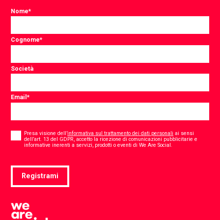
Nome
*
Cognome
*
Società
Email
*
Consent
*
Presa visione dell’
informativa sul trattamento dei dati personali
ai sensi
dell’art. 13 del GDPR, accetto la ricezione di comunicazioni pubblicitarie e
*
informative inerenti a servizi, prodotti o eventi di We Are Social.
Registrami