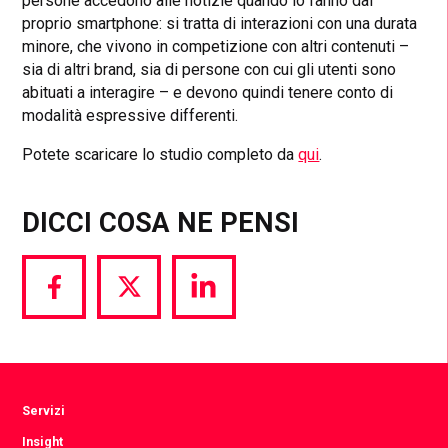
persone accedono alle notizie quando lo fanno dal
proprio smartphone: si tratta di interazioni con una durata
minore, che vivono in competizione con altri contenuti –
sia di altri brand, sia di persone con cui gli utenti sono
abituati a interagire – e devono quindi tenere conto di
modalità espressive differenti.
Potete scaricare lo studio completo da
qui
.
DICCI COSA NE PENSI
Share
Share
Share
via
via
via
Facebook
Twitter
LinkedIn
Servizi
Insight