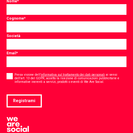
Nome
*
Cognome
*
Società
Email
*
Consent
*
Presa visione dell’
informativa sul trattamento dei dati personali
ai sensi
dell’art. 13 del GDPR, accetto la ricezione di comunicazioni pubblicitarie e
*
informative inerenti a servizi, prodotti o eventi di We Are Social.
Registrami