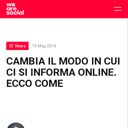
Skip
to
Togg
content
main
men
News
19 Mag 2014
CAMBIA IL MODO IN CUI
CI SI INFORMA ONLINE.
ECCO COME