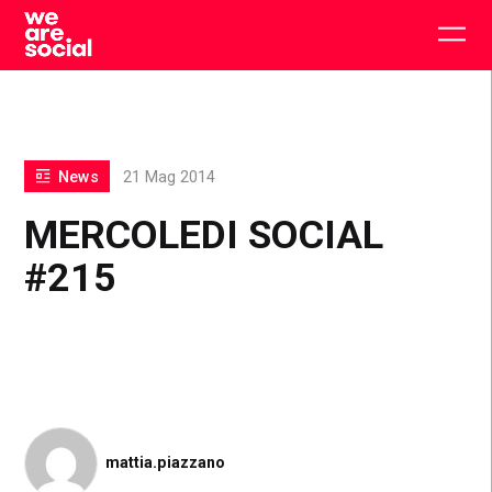
Skip
to
Togg
content
main
men
News
21 Mag 2014
MERCOLEDI SOCIAL
#215
mattia.piazzano