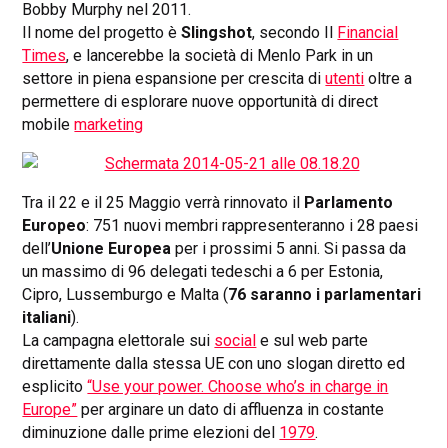
Bobby Murphy nel 2011.
Il nome del progetto è
Slingshot
, secondo Il
Financial
Times
, e lancerebbe la società di Menlo Park in un
settore in piena espansione per crescita di
utenti
oltre a
permettere di esplorare nuove opportunità di direct
mobile
marketing
Tra il 22 e il 25 Maggio verrà rinnovato il
Parlamento
Europeo
: 751 nuovi membri rappresenteranno i 28 paesi
dell’
Unione Europea
per i prossimi 5 anni. Si passa da
un massimo di 96 delegati tedeschi a 6 per Estonia,
Cipro, Lussemburgo e Malta (
76 saranno i parlamentari
italiani
).
La campagna elettorale sui
social
e sul web parte
direttamente dalla stessa UE con uno slogan diretto ed
esplicito
“Use your power. Choose who’s in charge in
Europe”
per arginare un dato di affluenza in costante
diminuzione dalle prime elezioni del
1979
.