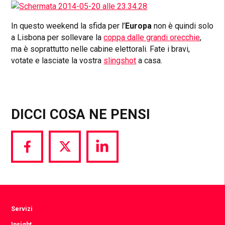
In questo weekend la sfida per l’
Europa
non è quindi solo
a Lisbona per sollevare la
coppa dalle grandi orecchie
,
ma è soprattutto nelle cabine elettorali. Fate i bravi,
votate e lasciate la vostra
slingshot
a casa.
DICCI COSA NE PENSI
Share
Share
Share
via
via
via
Facebook
Twitter
LinkedIn
Servizi
Insight