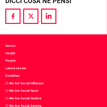
DICCI COSA NE PENSI
Share
Share
Share
via
via
via
Facebook
Twitter
LinkedIn
Servizi
Insight
People
Lavora con noi
Contattaci
We Are Social Influence
We Are Social Sport
We Are Social Studios
We Are Social Gaming