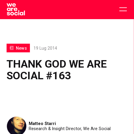
Skip
to
Togg
content
main
men
News
19 Lug 2014
THANK GOD WE ARE
SOCIAL #163
Matteo Starri
Research & Insight Director, We Are Social