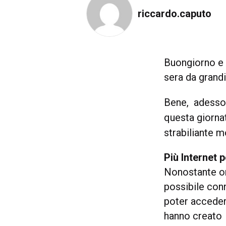
riccardo.caputo
Buongiorno e b
sera da grandi
Bene, adesso 
questa giorna
strabiliante 
Più Internet p
Nonostante or
possibile conn
poter acceder
hanno creato n