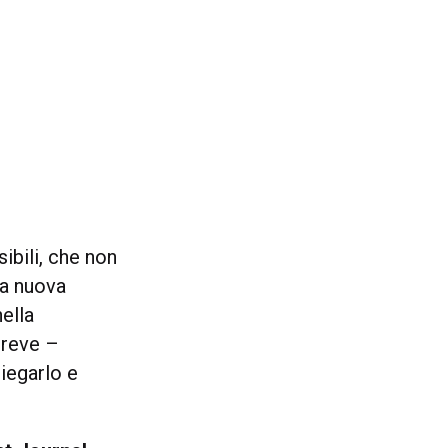
bili, che non
na nuova
ella
reve –
iegarlo e