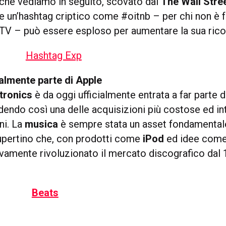
che vediamo in seguito, scovato dal
The Wall Stre
un’hashtag criptico come #oitnb – per chi non è f
 TV – può essere esploso per aumentare la sua ricon
ialmente parte di Apple
tronics
è da oggi ufficialmente entrata a far parte d
dendo così una delle acquisizioni più costose ed in
nni. La
musica
è sempre stata un asset fondamental
Cupertino che, con prodotti come
iPod
ed idee com
vamente rivoluzionato il mercato discografico dal 1