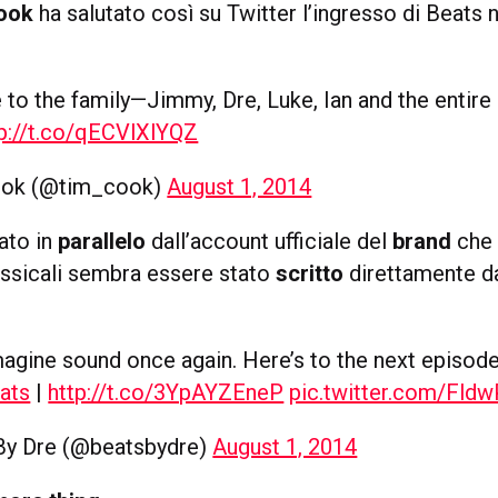
ook
ha salutato così su Twitter l’ingresso di Beats n
o the family—Jimmy, Dre, Luke, Ian and the entire
tp://t.co/qECVlXlYQZ
ook (@tim_cook)
August 1, 2014
ato in
parallelo
dall’account ufficiale del
brand
che 
lessicali sembra essere stato
scritto
direttamente 
magine sound once again. Here’s to the next episode
ats
|
http://t.co/3YpAYZEneP
pic.twitter.com/Fld
By Dre (@beatsbydre)
August 1, 2014