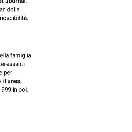
et Journal
,
an della
oscibilità.
ella famiglia
teressanti
e per
e
iTunes
,
999 in poi.