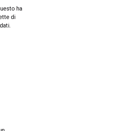
questo ha
tte di
dati.
un