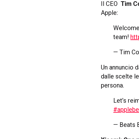
Il CEO
Tim C
Apple:
Welcome t
team!
ht
— Tim C
Un annuncio d
dalle scelte 
persona.
Let’s rei
#applebe
— Beats 