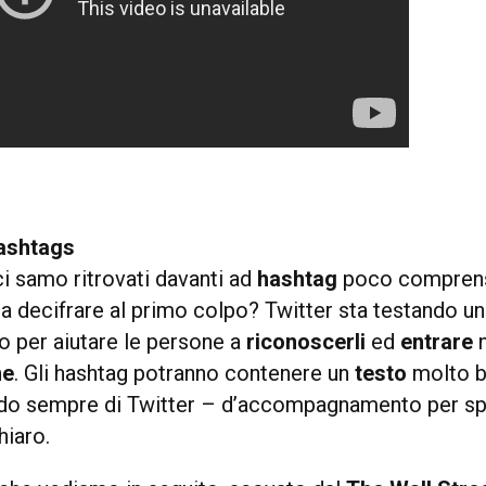
ashtags
ci samo ritrovati davanti ad
hashtag
poco comprensi
 a decifrare al primo colpo? Twitter sta testando u
o per aiutare le persone a
riconoscerli
ed
entrare
n
ne
. Gli hashtag potranno contenere un
testo
molto b
do sempre di Twitter – d’accompagnamento per sp
hiaro.