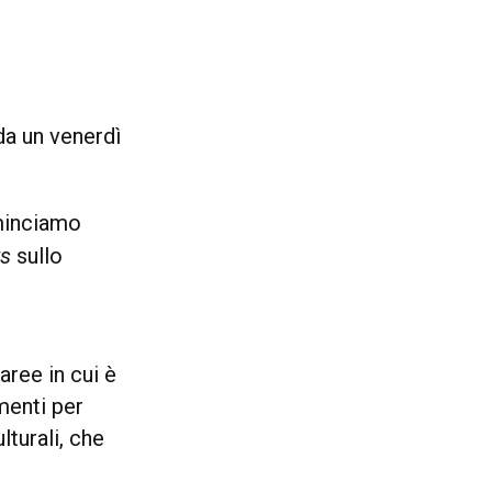
da un venerdì
ominciamo
ts
sullo
aree in cui è
menti per
turali, che