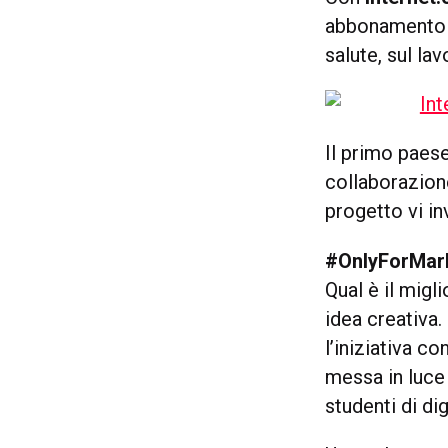
abbonamento d
salute, sul lav
Il primo paese
collaborazione
progetto vi in
#OnlyForMar
Qual è il mig
idea creativa.
l’iniziativa co
messa in luce 
studenti di dig