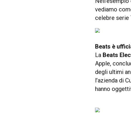
Nell’esempio 
vediamo come 
celebre serie
Beats è uffic
La
Beats Elec
Apple, conclu
degli ultimi a
l’azienda di 
hanno oggetti