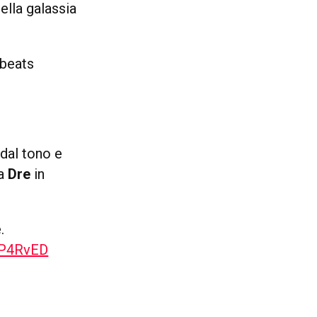
ella galassia
 beats
dal tono e
da
Dre
in
.
wP4RvED