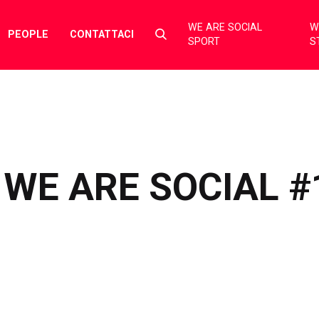
WE ARE SOCIAL
W
Select
PEOPLE
CONTATTACI
SPORT
S
to
toggle
search
form
WE ARE SOCIAL #