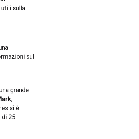
utili sulla
 una
ormazioni sul
 una grande
Mark
,
es si è
 di 25