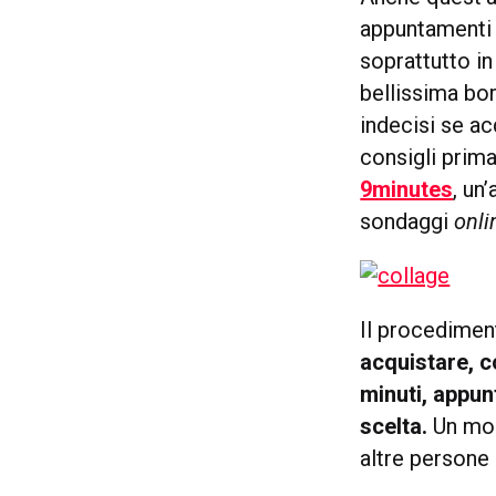
appuntamenti p
soprattutto in
bellissima bor
indecisi se ac
consigli prima
9minutes
, un
sondaggi
onli
Il procedimen
acquistare, c
minuti, appun
scelta.
Un mod
altre persone