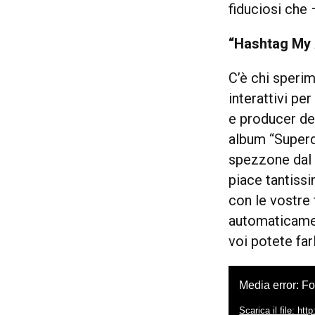
fiduciosi che 
“Hashtag My A
C’è chi sperim
interattivi pe
e producer de
album “Superdi
spezzone dal 
piace tantissi
con le vostre 
automaticamen
voi potete fa
Video
Media error: Fo
Player
Scarica il file: h