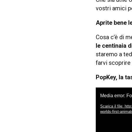
vostri amici p
Aprite bene l
Cosa c’è di me
le centinaia 
staremo a tedi
farvi scoprire
PopKey, la tas
Video
Media error: Fo
Player
Scarica il file: h
worlds-first-anim