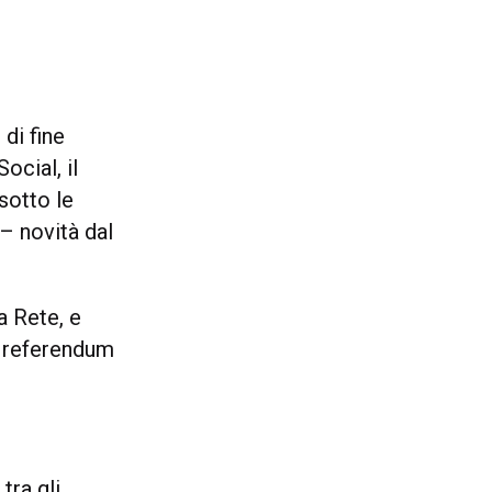
 di fine
ocial, il
sotto le
– novità dal
a Rete, e
r referendum
tra gli