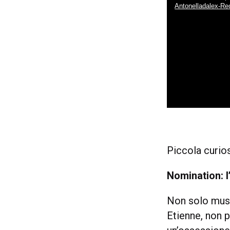
Antonelladalex-R
Piccola curios
Nomination: 
Non solo musi
Etienne, non 