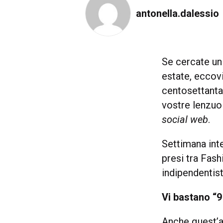
antonella.dalessio
Se cercate un 
estate, eccovi
centosettanta
vostre lenzuol
social web
.
Settimana inte
presi tra Fas
indipendentist
Vi bastano “
Anche quest’a