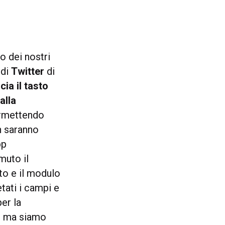
o dei nostri
 di
Twitter
di
cia il tasto
alla
permettendo
on saranno
pp
muto il
to e il modulo
tati i campi e
per la
A, ma siamo