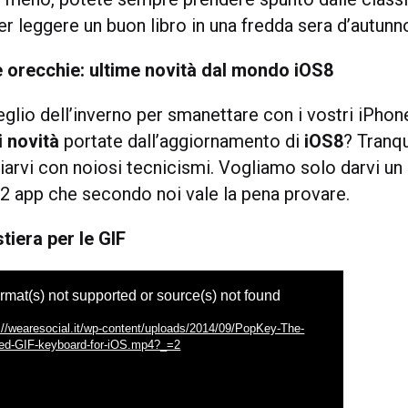
er leggere un buon libro in una fredda sera d’autunn
e orecchie:
u
ltime novità dal mondo iOS8
glio dell’inverno per smanettare con i vostri iPhon
di novità
portate dall’aggiornamento di
iOS8
? Tranqu
arvi con noiosi tecnicismi. Vogliamo solo darvi un p
 2 app che secondo noi vale la pena provare.
tiera per le GIF
rmat(s) not supported or source(s) not found
ttp://wearesocial.it/wp-content/uploads/2014/09/PopKey-The-
ated-GIF-keyboard-for-iOS.mp4?_=2