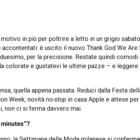
motivo in più per poltrire a letto in un grigio sabato
 accontentati: è uscito il nuovo Thank God We Are S
duesimo, per la precisione. Restate quindi comodi 
a colorate e gustatevi le ultime pazze – e leggere 
nsa, quella appena passata. Reduci dalla Festa dell
hion Week, novità
no-stop
in casa Apple e attese pe
i, non ci si ferma davvero mai.
9 minutes”?
nno, la Settimana della Moda milanese si conferma 