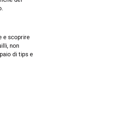
o.
e e scoprire
illi, non
aio di tips e