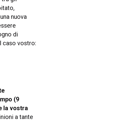
itato,
e una nuova
 essere
sogno di
l caso vostro:
te
empo (9
e la vostra
nioni a tante