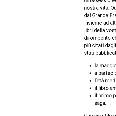
un’ossessione
nostra vita. Q
dal Grande Fra
insieme ad alt
libri della vos
dirompente ch
più citati dagl
stati pubblicat
la maggio
a parteci
l’età med
il libro a
il primo 
saga.
Che sia utile