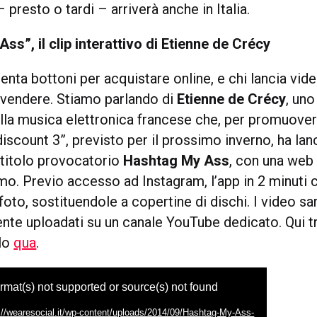
– presto o tardi – arriverà anche in Italia.
ss”, il clip interattivo di Etienne de Crécy
enta bottoni per acquistare online, e chi lancia vid
r vendere. Stiamo parlando di
Etienne de Crécy
, uno
lla musica elettronica francese che, per promuover
scount 3”, previsto per il prossimo inverno, ha lan
titolo provocatorio
Hashtag My Ass
, con una web
mo. Previo accesso ad Instagram, l’app in 2 minuti 
foto, sostituendole a copertine di dischi. I video s
te uploadati su un canale YouTube dedicato. Qui tr
rlo
qua
.
rmat(s) not supported or source(s) not found
ttp://wearesocial.it/wp-content/uploads/2014/09/Hashtag-My-Ass-