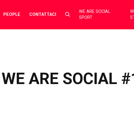
WE ARE SOCIAL
W
Select
PEOPLE
CONTATTACI
SPORT
S
to
toggle
search
form
WE ARE SOCIAL #