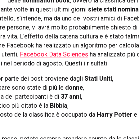
 – delle
nomination book
, ovvero la classifica dei l
uante volte in questi ultimi giorni
siete stati nomina
tello, s’intende, ma da uno dei vostri amici di Fac
re persone, vi avrà molto probabilmente chiesto di 
tra vita. L’effetto della catena culturale è stato tal
e Facebook ha realizzato un algoritmo per calcolare
i utenti.
Facebook Data Sciences
ha analizzato più 
i nel periodo di agosto. Questi i risultati:
r parte dei post proviene dagli
Stati Uniti
,
pare sono state di più le
donne
,
ia dei partecipanti è di
37 anni
,
ntico più citato è la
Bibbia
,
posto della classifica è occupato da
Harry Potter
e 
 o meno, potete sempre prendere spunto dalle classi