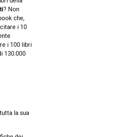
ibri della
ti
? Non
ebook che,
citare i 10
mente
 i 100 libri
di 130.000
tutta la sua
fiche dei