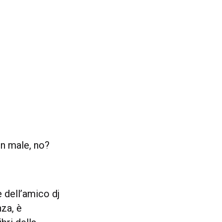
on male, no?
 dell’amico dj
nza, è