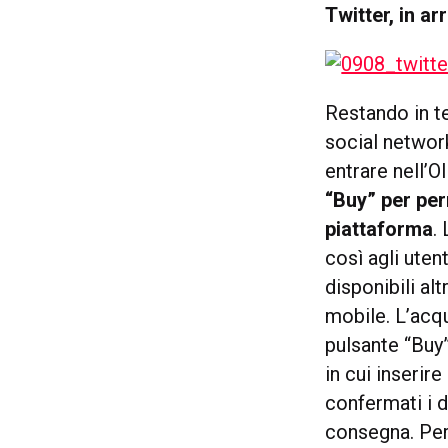
Twitter, in ar
Restando in te
social network
entrare nell’
“Buy” per per
piattaforma
.
così agli uten
disponibili al
mobile. L’acqu
pulsante “Buy”
in cui inserir
confermati i da
consegna. Per 