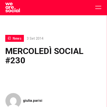
Skip
to
Togg
content
main
men
News
3 Set 2014
MERCOLEDÌ SOCIAL
#230
giulia.parisi