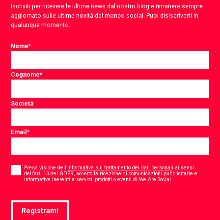
Iscriviti per ricevere le ultime news dal nostro blog e rimanere sempre
aggiornato sulle ultime novità dal mondo social. Puoi disiscriverti in
qualunque momento.
Nome
*
Cognome
*
Società
Email
*
Consent
*
Presa visione dell’
informativa sul trattamento dei dati personali
ai sensi
dell’art. 13 del GDPR, accetto la ricezione di comunicazioni pubblicitarie e
*
informative inerenti a servizi, prodotti o eventi di We Are Social.
Registrami