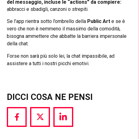
del messaggio, incluse le “actions” da compiere:
abbracci e sbadigli, canzoni o strepiti.
Se l’app rientra sotto l’ombrello della
Public Art
e se è
vero che non è nemmeno il massimo della comodità,
bisogna ammettere che abbatte la barriera impersonale
della chat.
Forse non sarà più solo lei, la chat impassibile, ad
assistere a tutti i nostri picchi emotivi.
DICCI COSA NE PENSI
Share
Share
Share
via
via
via
Facebook
Twitter
LinkedIn