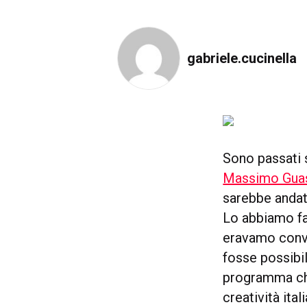
gabriele.cucinella
Sono passati 
Massimo Guas
sarebbe andat
Lo abbiamo fa
eravamo convi
fosse possibil
programma che 
creatività ital