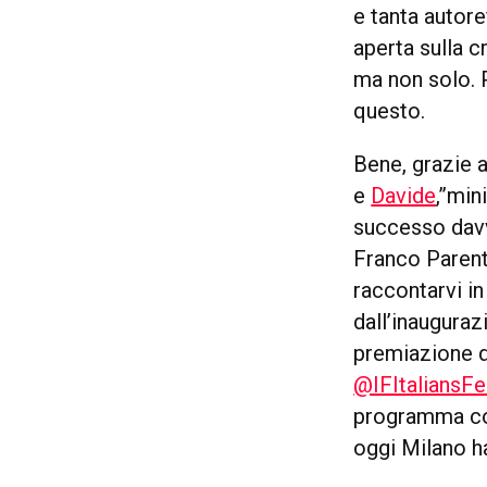
e tanta autore
aperta sulla c
ma non solo. 
questo.
Bene, grazie a
e
Davide
,”min
successo dav
Franco Parenti
raccontarvi in
dall’inauguraz
premiazione 
@IFItaliansFe
programma com
oggi Milano ha