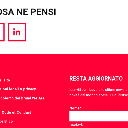
OSA NE PENSI
hare
Share
a
via
witter
LinkedIn
RESTA AGGIORNATO
l sito
ioni legali & privacy
Iscriviti per ricevere le ultime news
novità dal mondo social. Puoi disis
udolento del brand We Are
Nome
*
r Code of Conduct
ce Etico
Società