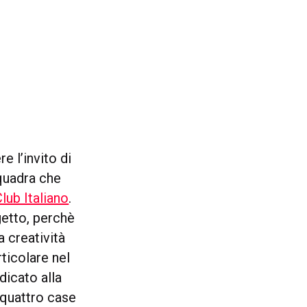
 l’invito di
squadra che
lub Italiano
.
getto, perchè
 creatività
rticolare nel
dicato alla
n quattro case