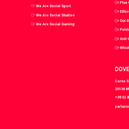
Plus
We Are Social Sport
Ethic
We Are Social Studios
Our 
We Are Social Gaming
Polit
Anti
Whist
DOVE
Corso S.
20136 Mi
+39 02 
parlaco