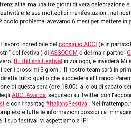
frenzialità, ma una tre giorni di vera celebrazione 
reatività e le sue molteplici manifestazioni, nel no
Piccolo problema: avevamo 6 mesi per mettere in p
l lavoro incredibile del
consiglio ADCI
(e in partico
istri” del festival) di
ASSOCOM
e del main partner
G
vero.
IF! Italians Festival
inizia oggi, e invaderà Mil
 per i prossimi 3 giorni. Il nostro team sarà in prim
 diretta tutto quello che succederà al Franco Parent
ione di questa sera (ore 18.00), al clou di sabato ser
degli
ADCI Awards
: seguiteci su Twitter con l’accoun
st
e con l’hashtag
#ItaliansFestival
. Nel frattempo, 
pleto e tutte le informazioni possibili e immagin
 il suo festival: vi aspettiamo a IF!