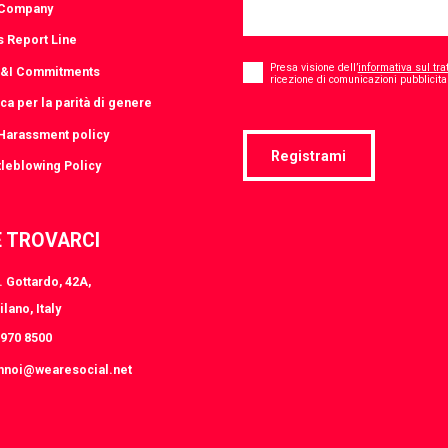
 Company
s Report Line
Consent
*
Presa visione dell’
informativa sul tra
D&I Commitments
ricezione di comunicazioni pubblicitar
ica per la parità di genere
-Harassment policy
Registrami
leblowing Policy
 TROVARCI
 Gottardo, 42A,
lano, Italy
8970 8500
nnoi@wearesocial.net