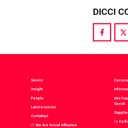
DICCI C
Share
S
via
vi
Facebook
T
Servizi
Cerca ne
Insight
Informaz
People
Uso fra
Social
Lavora con noi
Supplie
Contattaci
Codi
We Are Social Influence