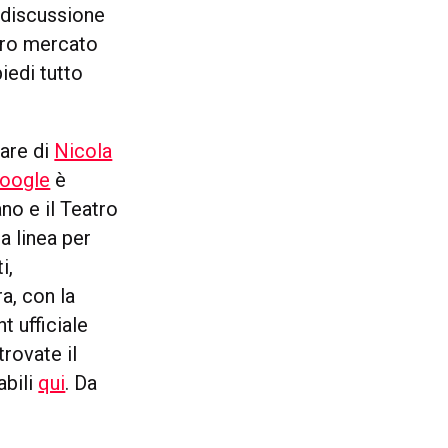
e discussione
stro mercato
iedi tutto
lare di
Nicola
oogle
è
ano e il Teatro
a linea per
i,
a, con la
t ufficiale
trovate il
abili
qui
. Da