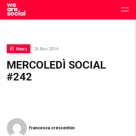
Skip
to
Togg
content
main
men
News
26 Nov 2014
MERCOLEDÌ SOCIAL
#242
francesca.crescentini