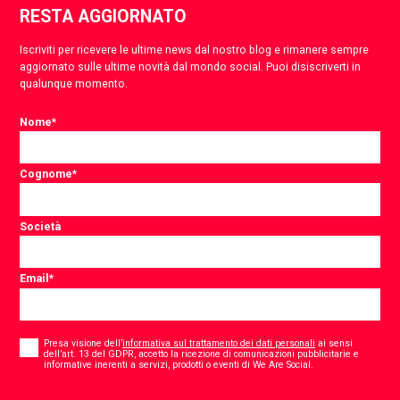
RESTA AGGIORNATO
Iscriviti per ricevere le ultime news dal nostro blog e rimanere sempre
aggiornato sulle ultime novità dal mondo social. Puoi disiscriverti in
qualunque momento.
Nome
*
Cognome
*
Società
Email
*
Consent
*
Presa visione dell’
informativa sul trattamento dei dati personali
ai sensi
dell’art. 13 del GDPR, accetto la ricezione di comunicazioni pubblicitarie e
*
informative inerenti a servizi, prodotti o eventi di We Are Social.