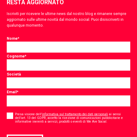
RESTA AGGIORNATO
Iscriviti per ricevere le ultime news dal nostro blog e rimanere sempre
aggiornato sulle ultime novità dal mondo social. Puoi disiscriverti in
qualunque momento.
Nome
*
Cognome
*
Società
Email
*
Consent
*
Presa visione dell’
informativa sul trattamento dei dati personali
ai sensi
dell’art. 13 del GDPR, accetto la ricezione di comunicazioni pubblicitarie e
*
informative inerenti a servizi, prodotti o eventi di We Are Social.