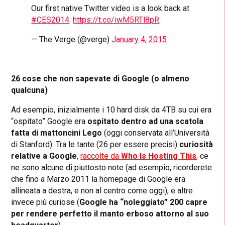
Our first native Twitter video is a look back at
#CES2014
:
https://t.co/iwM5RTl8pR
— The Verge (@verge)
January 4, 2015
26 cose che non sapevate di Google (o almeno
qualcuna)
Ad esempio, inizialmente i 10 hard disk da 4TB su cui era
“ospitato” Google era
ospitato dentro ad una scatola
fatta di mattoncini Lego
(oggi conservata all’Università
di Stanford). Tra le tante (26 per essere precisi)
curiosità
relative a Google
,
raccolte da
Who Is Hosting This
,
ce
ne sono alcune di piuttosto note (ad esempio, ricorderete
che fino a Marzo 2011 la homepage di Google era
allineata a destra, e non al centro come oggi), e altre
invece più curiose (
Google ha “noleggiato” 200 capre
per rendere perfetto il manto erboso attorno al suo