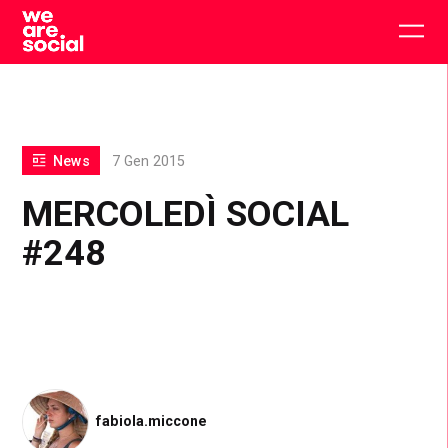
Skip
to
Togg
content
main
men
News
7 Gen 2015
MERCOLEDÌ SOCIAL
#248
fabiola.miccone