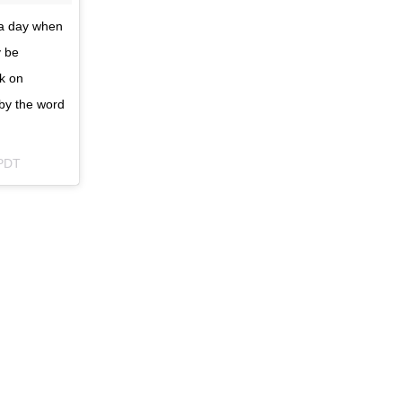
 a day when
y be
ek on
 by the word
 PDT