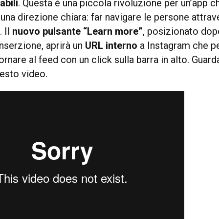
abili
. Questa è una piccola rivoluzione per un’app c
na direzione chiara: far navigare le persone attrav
. Il
nuovo pulsante “Learn more”
, posizionato dopo
’inserzione, aprirà un
URL interno
a Instagram che p
ornare al feed con un click sulla barra in alto. Gua
uesto video.