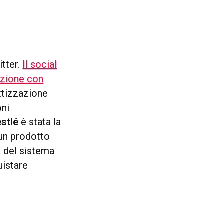
tter.
Il social
azione con
ettizzazione
oni
stlé
è stata la
 un prodotto
à del sistema
uistare