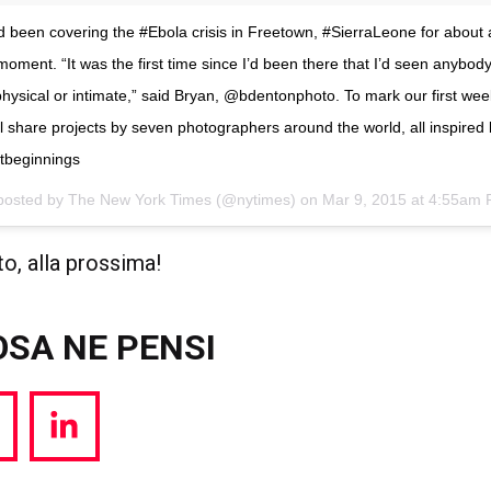
 been covering the #Ebola crisis in Freetown, #SierraLeone for about
moment. “It was the first time since I’d been there that I’d seen anybod
hysical or intimate,” said Bryan, @bdentonphoto. To mark our first we
 share projects by seven photographers around the world, all inspired
ytbeginnings
posted by The New York Times (@nytimes) on
Mar 9, 2015 at 4:55am
to, alla prossima!
OSA NE PENSI
hare
Share
a
via