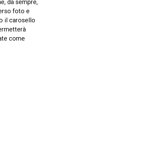
he, da sempre,
erso foto e
 il carosello
ermetterà
rdate come