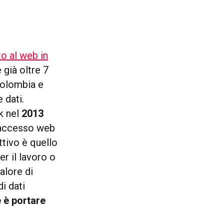
o al web in
 già oltre 7
Colombia e
 dati.
k nel
2013
n accesso web
ttivo è quello
er il lavoro o
alore di
i dati
e è portare