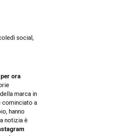
oledì social,
, per ora
orie
 della marca in
e cominciato a
pio, hanno
a notizia è
 Instagram