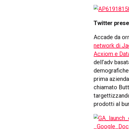
Twitter prese
Accade da orm
network di Ja
Acxiom e Data
dell’adv basat
demografiche 
prima azienda 
chiamato Butte
targettizzand
prodotti al bur