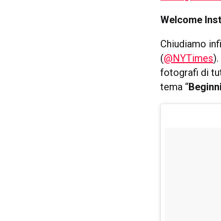
Welcome Inst
Chiudiamo inf
(
@NYTimes
)
fotografi di t
tema “
Beginn