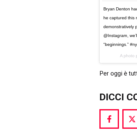
Bryan Denton had
he captured this 
demonstratively p
@Instagram, we’ll
“beginnings.” #n
A photo 
Per oggi è tut
DICCI C
Share
S
via
vi