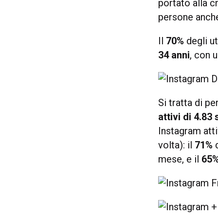
portato alla c
persone anch
Il
70%
degli u
34 anni
, con 
Si tratta di p
attivi di 4.83
Instagram att
volta): il
71%
d
mese, e il
65