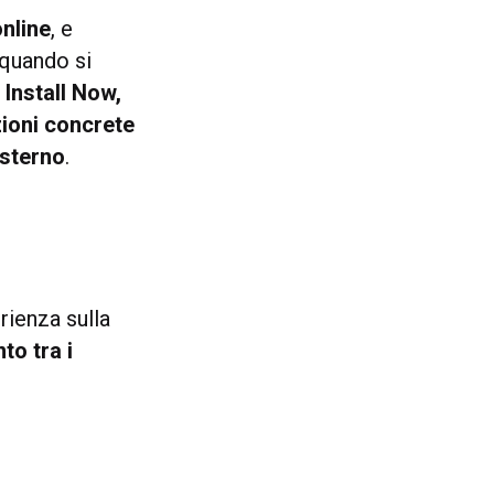
online
, e
 quando si
Install Now,
ioni concrete
esterno
.
rienza sulla
to tra i