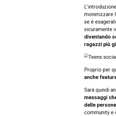
L’introduzione
monetizzare l’
se è esagerat
sicuramente 
diventando se
ragazzi più g
Proprio per q
anche feature
Sarà quindi an
messaggi che 
delle person
community e of