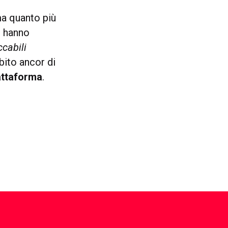
ma quanto più
e hanno
ccabili
bito ancor di
iattaforma
.