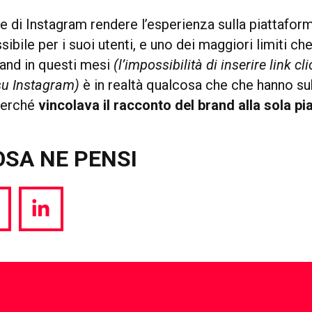
se di Instagram rendere l’esperienza sulla piattafor
ibile per i suoi utenti, e uno dei maggiori limiti ch
rand in questi mesi
(l’impossibilità di inserire link cli
su Instagram)
è in realtà qualcosa che che hanno su
 perché
vincolava il racconto del brand alla sola p
OSA NE PENSI
hare
Share
a
via
witter
LinkedIn