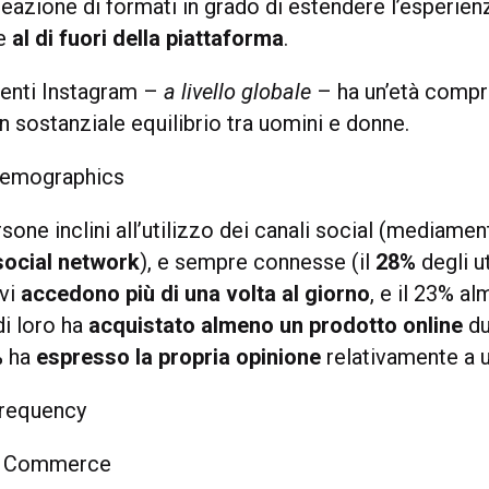
reazione di formati in grado di estendere l’esperien
e
al di fuori della piattaforma
.
tenti Instagram –
a livello globale
– ha un’età comp
un sostanziale equilibrio tra uomini e donne.
ersone inclini all’utilizzo dei canali social (mediam
 social network
), e sempre connesse (il
28%
degli u
ivi
accedono più di una volta al giorno
, e il 23% a
i loro ha
acquistato almeno un prodotto online
du
%
ha
espresso la propria opinione
relativamente a 