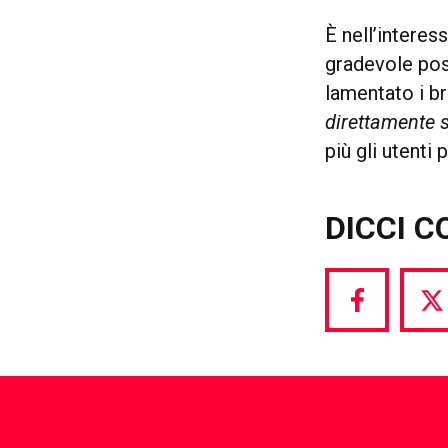
È nell’interes
gradevole poss
lamentato i b
direttamente 
più gli utenti
DICCI C
Share
S
via
vi
Facebook
T