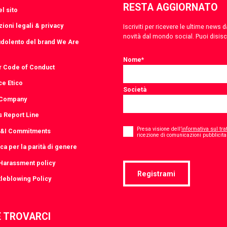
RESTA AGGIORNATO
l sito
ioni legali & privacy
Iscriviti per ricevere le ultime news
novità dal mondo social. Puoi disis
udolento del brand We Are
Nome
*
r Code of Conduct
ce Etico
Società
 Company
s Report Line
Consent
*
Presa visione dell’
informativa sul tra
D&I Commitments
ricezione di comunicazioni pubblicitar
ica per la parità di genere
-Harassment policy
Registrami
leblowing Policy
 TROVARCI