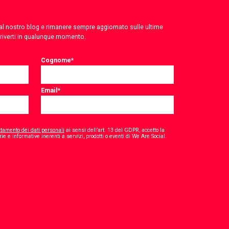
 dal nostro blog e rimanere sempre aggiornato sulle ultime
criverti in qualunque momento.
Cognome
*
Email
*
ttamento dei dati personali
ai sensi dell’art. 13 del GDPR, accetto la
*
ie e informative inerenti a servizi, prodotti o eventi di We Are Social.