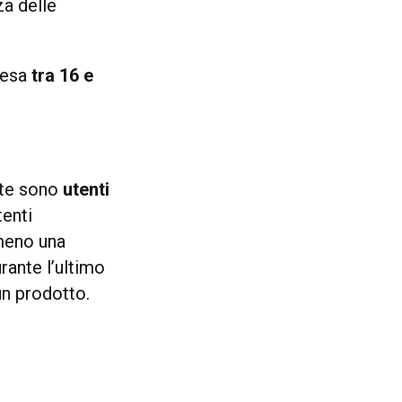
za delle
resa
tra 16 e
ente sono
utenti
tenti
lmeno una
rante l’ultimo
un prodotto.