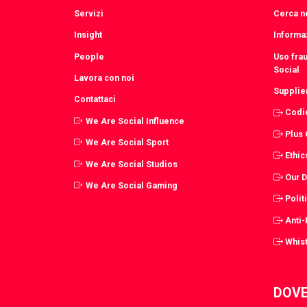
Servizi
Cerca ne
Insight
Informaz
People
Uso fra
Social
Lavora con noi
Supplie
Contattaci
Codi
We Are Social Influence
Plus
We Are Social Sport
Ethic
We Are Social Studios
Our 
We Are Social Gaming
Polit
Anti
Whist
DOVE