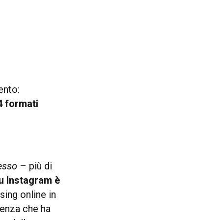
ento:
4 formati
esso
– più di
su Instagram è
sing online in
rtenza che ha