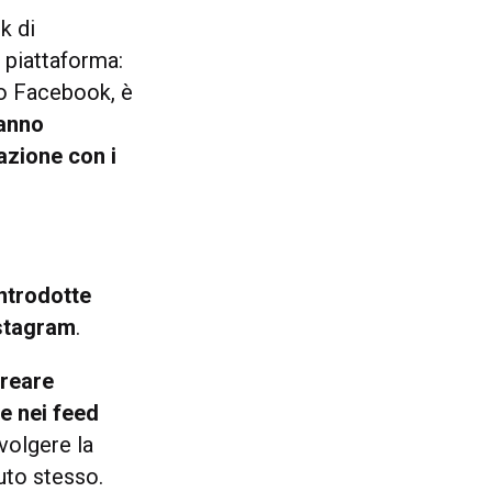
k di
 piattaforma:
do Facebook, è
tanno
azione con i
introdotte
nstagram
.
reare
e nei feed
nvolgere la
uto stesso.