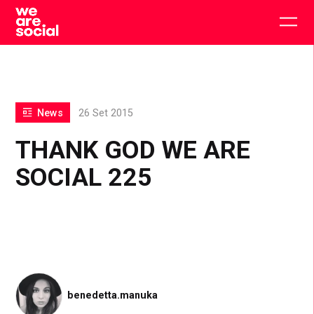
Skip
to
Togg
content
main
men
News
26 Set 2015
THANK GOD WE ARE
SOCIAL 225
benedetta.manuka