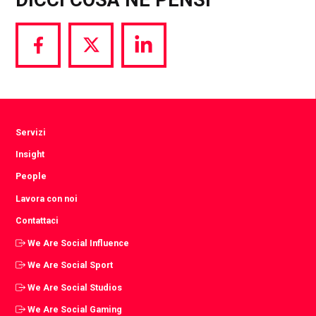
DICCI COSA NE PENSI
Share
Share
Share
via
via
via
Facebook
Twitter
LinkedIn
Servizi
Insight
People
Lavora con noi
Contattaci
We Are Social Influence
We Are Social Sport
We Are Social Studios
We Are Social Gaming