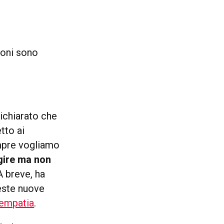
ioni sono
dichiarato che
tto ai
empre vogliamo
gire ma non
 A breve, ha
ueste nuove
 empatia
.