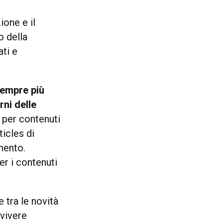
ione e il
o della
ati e
empre più
rni delle
 per contenuti
ticles di
mento.
r i contenuti
 tra le novità
 vivere