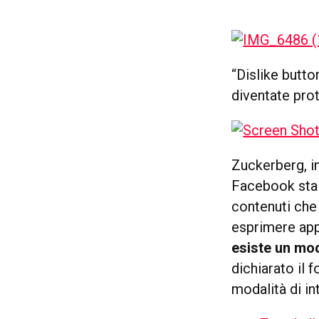
“Dislike butto
diventate prot
Zuckerberg, i
Facebook sta 
contenuti che
esprimere ap
esiste un mod
dichiarato il
modalità di in