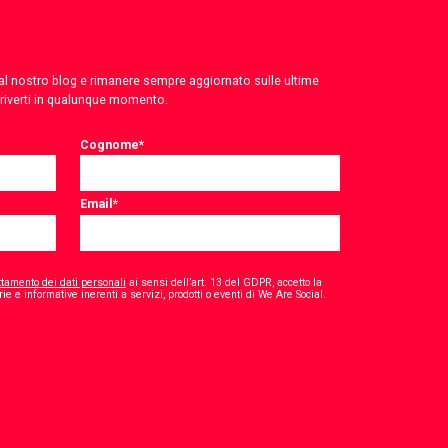
 dal nostro blog e rimanere sempre aggiornato sulle ultime
criverti in qualunque momento.
Cognome
*
Email
*
ttamento dei dati personali
ai sensi dell’art. 13 del GDPR, accetto la
*
ie e informative inerenti a servizi, prodotti o eventi di We Are Social.