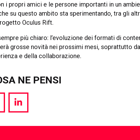
n i propri amici e le persone importanti in un ambi
che su questo ambito sta sperimentando, tra gli alt
progetto Oculus Rift.
empre più chiaro: l’evoluzione dei formati di conte
erà grosse novità nei prossimi mesi, soprattutto da
erienza e della collaborazione.
OSA NE PENSI
hare
Share
a
via
witter
LinkedIn