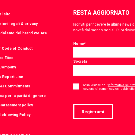
RESTA AGGIORNATO
l sito
ioni legali & privacy
Iscriviti per ricevere le ultime news
novità dal mondo social. Puoi disis
udolento del brand We Are
Nome
*
r Code of Conduct
ce Etico
Società
 Company
s Report Line
Consent
*
Presa visione dell’
informativa sul tra
D&I Commitments
ricezione di comunicazioni pubblicitar
ica per la parità di genere
-Harassment policy
Registrami
leblowing Policy