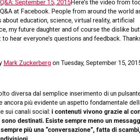
 Q&A: September 15, 2015
Here’s the video from to
 Q&A at Facebook. People from around the world a
about education, science, virtual reality, artificial
nce, my future daughter and of course the dislike butt
 to hear everyone’s questions and feedback. Thank
!
by
Mark Zuckerberg
on Tuesday, September 15, 201
olto diversa dal semplice inserimento di un pulsan
de ancora più evidente un aspetto fondamentale dell
 sui canali social:
i contenuti vivono grazie al con
i sono destinati. Esiste sempre meno un messagg
sempre più una “conversazione”, fatta di scambi,
ndivisioni
.