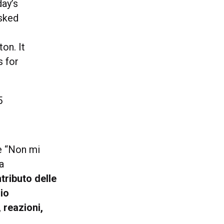
day’s
sked
on. It
s for
5
te “Non mi
a
tributo delle
io
 reazioni,