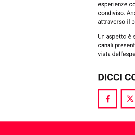
esperienze co
condiviso. An
attraverso il 
Un aspetto è s
canali present
vista dell’esp
DICCI C
Share
S
via
vi
Facebook
T