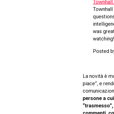
Townhall
Townhall
questions 
intellige
was great
watching
Posted 
La novità è m
piace”, e ren
comunicazione
persone a cu
“trasmesso”, 
commenti, co