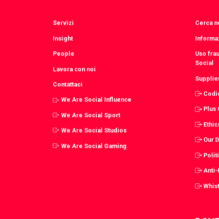
Servizi
Cerca ne
Insight
Informaz
People
Uso fra
Social
Lavora con noi
Supplie
Contattaci
Codi
We Are Social Influence
Plus
We Are Social Sport
Ethic
We Are Social Studios
Our 
We Are Social Gaming
Polit
Anti
Whist