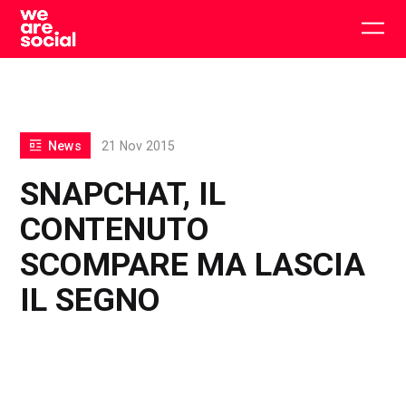
Skip
to
Togg
content
main
men
News
21 Nov 2015
SNAPCHAT, IL
CONTENUTO
SCOMPARE MA LASCIA
IL SEGNO