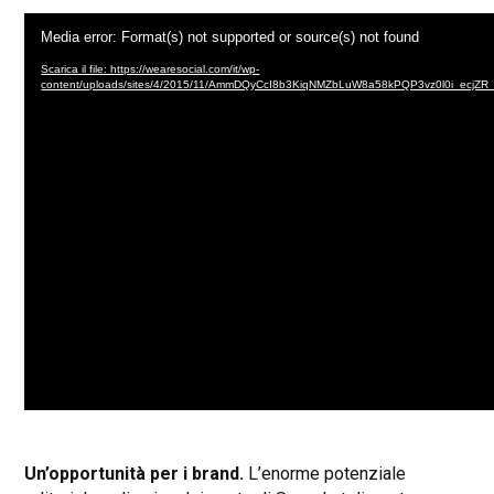
Video
Media error: Format(s) not supported or source(s) not found
Player
Scarica il file: https://wearesocial.com/it/wp-
content/uploads/sites/4/2015/11/AmmDQyCcI8b3KiqNMZbLuW8a58kPQP3vz0l0i_ecjZR
Un’opportunità per i brand.
L’enorme potenziale