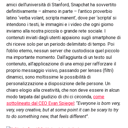
amici dell’università di Stanford, Snapchat ha sovvertito
definitivamente – almeno in parte – l’antico proverbio
latino ‘verba volant, scripta manent’, dove per ‘scripta’ si
intendono i testi, le immagini e i video che ogni giorno
inviamo alla nostra piccola o grande rete sociale. I
contenuti inviati dagli utenti appaiono sugli smartphone di
chi riceve solo per un periodo delimitato di tempo. Poi
l’oblio eterno, nessun server che custodisca quel piccolo
ma importante momento. Dall’aggiunta di un testo sul
contenuto, all’applicazione di una emoji per rafforzare il
proprio messaggio visivo, passando per lenses (filtri)
dinamici, sono moltissime le possibilità di
personalizzazione a disposizione delle persone. Un
chiaro elogio alla creatività, che non deve essere in alcun
modo tarpata dal giudizio di chi ci circonda,
come
sottolineato dal CEO Evan Spiegel
: “
Everyone is born very,
very, very creative, but at some point it can be scary to try
to do something new, that feels different
”.