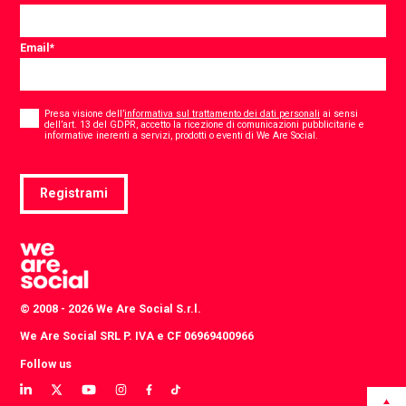
Email
*
Consent
*
Presa visione dell’
informativa sul trattamento dei dati personali
ai sensi
dell’art. 13 del GDPR, accetto la ricezione di comunicazioni pubblicitarie e
*
informative inerenti a servizi, prodotti o eventi di We Are Social.
Registrami
© 2008 - 2026 We Are Social S.r.l.
We Are Social SRL P. IVA e CF 06969400966
Follow us
View
View
View
View
View
View