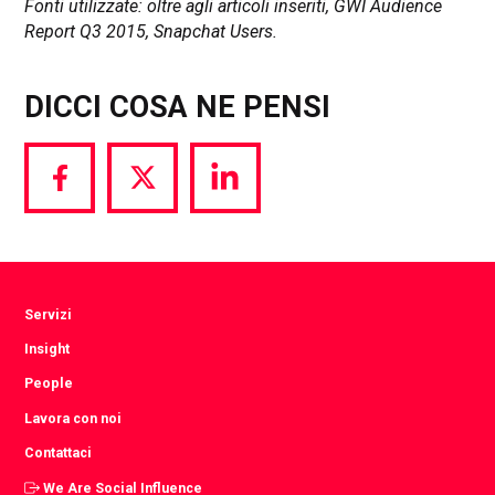
Fonti utilizzate: oltre agli articoli inseriti, GWI Audience
Report Q3 2015, Snapchat Users.
DICCI COSA NE PENSI
Share
Share
Share
via
via
via
Facebook
Twitter
LinkedIn
Servizi
Insight
People
Lavora con noi
Contattaci
We Are Social Influence