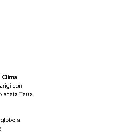
 Clima
arigi con
pianeta Terra.
n globo a
e