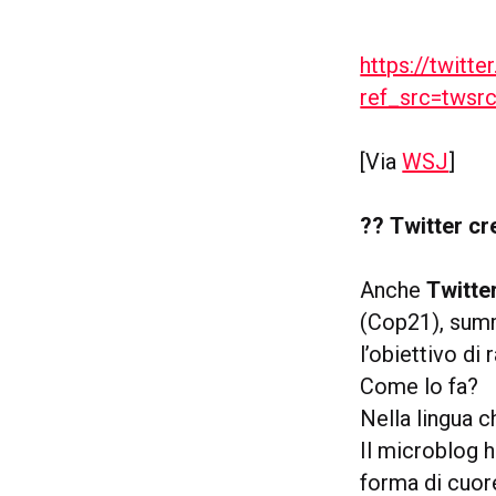
https://twit
ref_src=twsr
[Via
WSJ
]
?? Twitter cr
Anche
Twitte
(Cop21), summi
l’obiettivo di
Come lo fa?
Nella lingua c
Il microblog h
forma di cuore