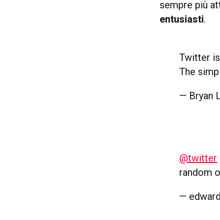
sempre più a
entusiasti
.
Twitter is
The simpl
— Bryan L
@twitter
random o
— edward