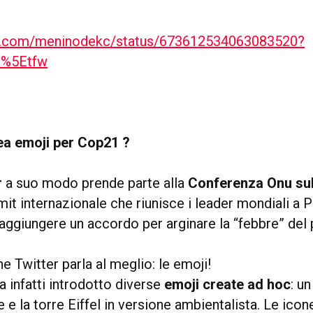
ter.com/meninodekc/status/673612534063083520?
c%5Etfw
ea emoji per Cop21 ?
r
a suo modo prende parte alla
Conferenza Onu sul
t internazionale che riunisce i leader mondiali a P
 raggiungere un accordo per arginare la “febbre” del 
he Twitter parla al meglio: le emoji!
a infatti introdotto diverse
emoji create ad hoc
: u
 e la torre Eiffel in versione ambientalista. Le icon