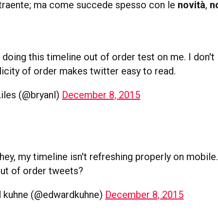
ttraente; ma come succede spesso con le
novità
,
n
 doing this timeline out of order test on me. I don't l
icity of order makes twitter easy to read.
iles (@bryanl)
December 8, 2015
hey, my timeline isn't refreshing properly on mobil
ut of order tweets?
 kuhne (@edwardkuhne)
December 8, 2015