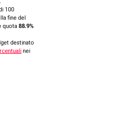
.
di 100
la fine del
re quota
88.9%
dget destinato
rcentuali
nei