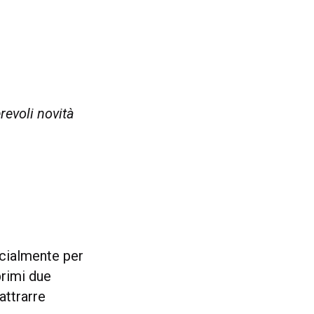
revoli novità
ecialmente per
 primi due
attrarre