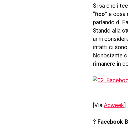
Si sa che i te
“
fico
” e cosa 
parlando di F
Stando alla
st
anni consider
infatti ci son
Nonostante c
rimanere in co
[Via
Adweek
]
? Facebook Bo