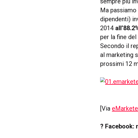
sempre più inv
Ma passiamo 
dipendenti) in
2014
all’88.2
per la fine del
Secondo il re
al marketing 
prossimi 12 m
[Via
eMarkete
? Facebook: n