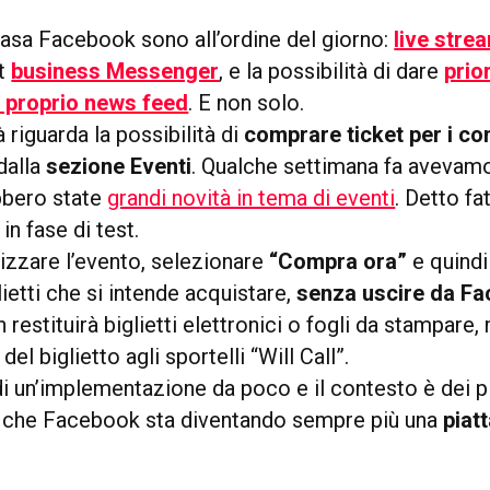
casa Facebook sono all’ordine del giorno:
live stre
at
business Messenger
, e la possibilità di dare
prio
el proprio news feed
. E non solo.
à riguarda la possibilità di
comprare ticket per i co
dalla
sezione Eventi
. Qualche settimana fa avevam
bbero state
grandi novità in tema di eventi
. Detto fa
in fase di test.
lizzare l’evento, selezionare
“Compra ora”
e quindi 
ietti che si intende acquistare,
senza uscire da F
 restituirà biglietti elettronici o fogli da stampare,
o del biglietto agli sportelli “Will Call”.
di un’implementazione da poco e il contesto è dei pi
 che Facebook sta diventando sempre più una
piat