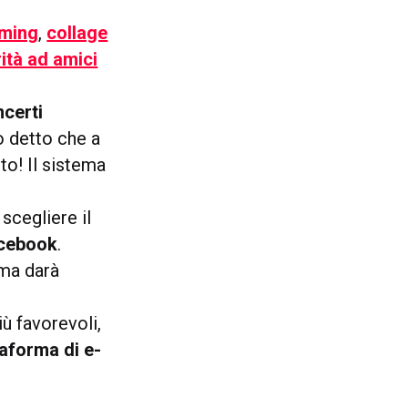
aming
,
collage
rità ad amici
ncerti
o detto che a
tto! Il sistema
scegliere il
acebook
.
 ma darà
ù favorevoli,
taforma di e-