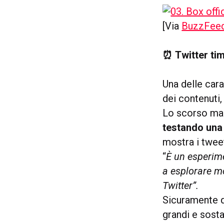
[Via
BuzzFee
⏰ Twitter tim
Una delle cara
dei contenuti,
Lo scorso mar
testando
una
mostra i twee
“
È un esperim
a esplorare mo
Twitter”.
Sicuramente q
grandi e sosta