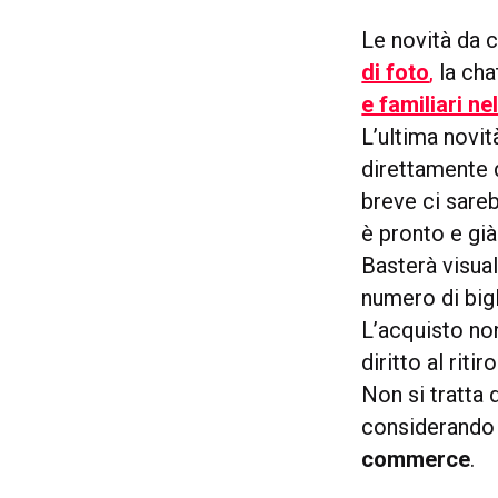
Le novità da 
di foto
,
la ch
e familiari n
L’ultima novit
direttamente 
breve ci sare
è pronto e già 
Basterà visua
numero di bigl
L’acquisto non
diritto al ritir
Non si tratta 
considerando
commerce
.