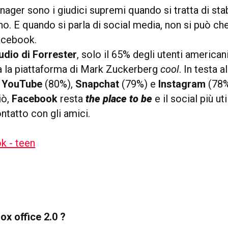
enager sono i giudici supremi quando si tratta di sta
no. E quando si parla di social media, non si può c
acebook.
udio di Forrester
, solo il 65% degli utenti americani
a la piattaforma di Mark Zuckerberg
cool
. In testa a
o
YouTube
(80%),
Snapchat
(79%) e
Instagram
(78%
iò,
Facebook
resta
the place to be
e il social più ut
ntatto con gli amici.
x office 2.0 ?