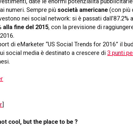
estimenti, date le enormi potenzialità pubblicitarie
ai numeri. Sempre più
società americane
(con più 
vestono nei social network: si è passati dall’87.2% al
% alla fine del 2015
, con la previsione di raggiunge
 2016.
port di eMarketer “US Social Trends for 2016” il bu
sui social media è destinato a crescere di
3 punti pe
esi.
r
]
ot cool, but the place to be ?