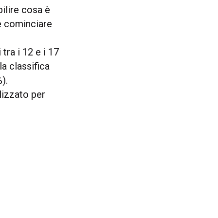
bilire cosa è
he cominciare
 tra i 12 e i 17
lla classifica
).
ilizzato per