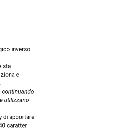
ogico inverso
e sta
eziona e
.
o continuando
e utilizzano
y di apportare
40 caratteri