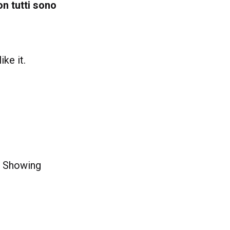
on tutti sono
ike it.
e. Showing