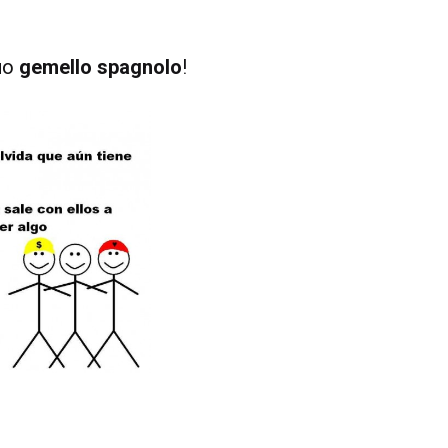
suo
gemello spagnolo
!