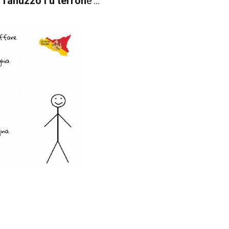
‘
Tanuzzo l’u terron
e’…