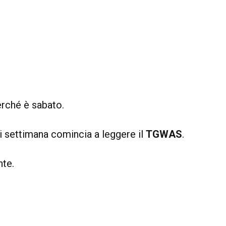
perché è sabato.
i settimana comincia a leggere il
TGWAS
.
nte.