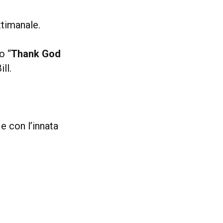
timanale.
o “
Thank God
ll.
e con l’innata