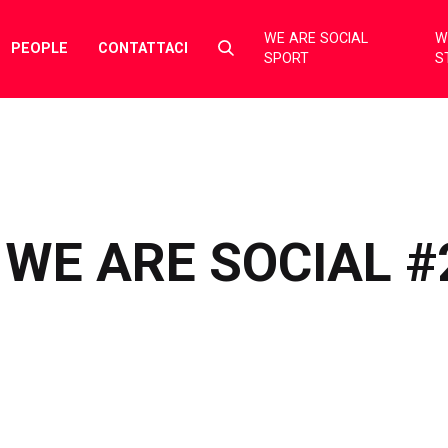
WE ARE SOCIAL
W
Select
PEOPLE
CONTATTACI
SPORT
S
to
toggle
search
form
WE ARE SOCIAL #