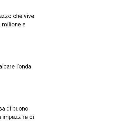
gazzo che vive
n milione e
alcare l’onda
osa di buono
a impazzire di