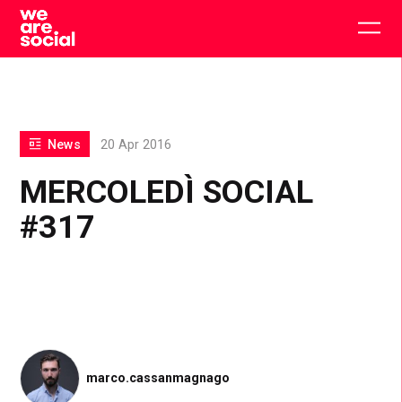
Skip
to
Togg
content
main
men
News
20 Apr 2016
MERCOLEDÌ SOCIAL
#317
marco.cassanmagnago