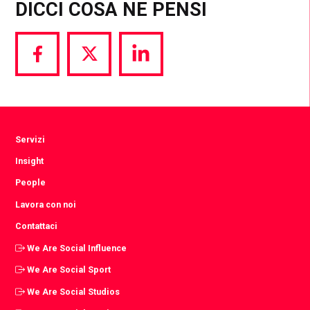
DICCI COSA NE PENSI
Share
Share
Share
via
via
via
Facebook
Twitter
LinkedIn
Servizi
Insight
People
Lavora con noi
Contattaci
We Are Social Influence
We Are Social Sport
We Are Social Studios