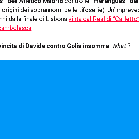
” dell’Atletico Madrid
contro le
“merengues” del
 origini dei soprannomi delle tifoserie). Un’impreved
ni dalla finale di Lisbona
vinta dal Real di “Carletto
ocambolesca
.
vincita di Davide contro Golia insomma
.
What
!?