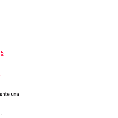
j5
6
rante una
-