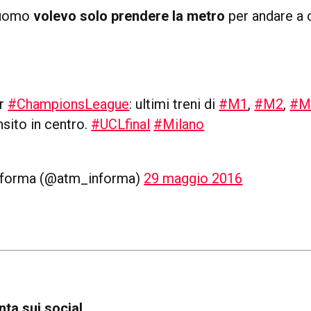
Duomo
volevo solo prendere la metro
per andare a 
r
#ChampionsLeague
: ultimi treni di
#M1
,
#M2
,
#M
nsito in centro.
#UCLfinal
#Milano
nforma (@atm_informa)
29 maggio 2016
nta sui social