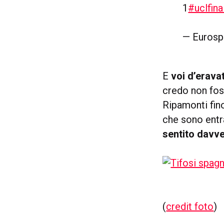
1
#uclfina
— Eurosp
E
voi d’erava
credo non foss
Ripamonti fin
che sono entr
sentito davve
(
credit foto
)