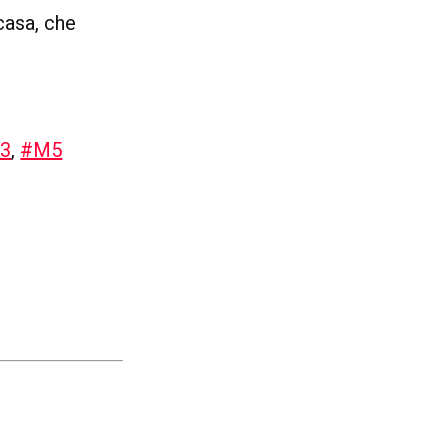
casa, che
3
,
#M5