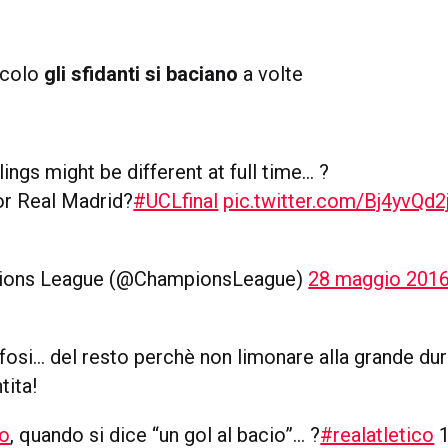
ecolo
gli sfidanti si baciano
a volte
lings might be different at full time… ?
or Real Madrid?
#UCLfinal
pic.twitter.com/Bj4yvQd2
ions League (@ChampionsLeague)
28 maggio 201
ifosi… del resto perchè non limonare alla grande du
tita!
co
, quando si dice “un gol al bacio”… ?
#realatletico
1