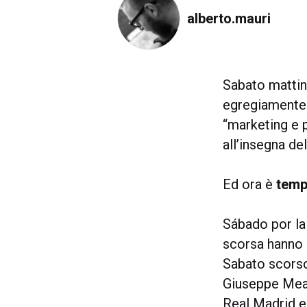
alberto.mauri
Sabato mattina
egregiamente 
“marketing e p
all’insegna de
Ed ora è
temp
Sábado por la
scorsa hanno 
Sabato scorso
Giuseppe Meaz
Real Madrid ed