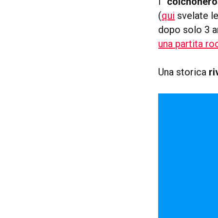
I
“colchoneros
(
qui
svelate le
dopo solo 3 an
una partita r
Una storica
ri