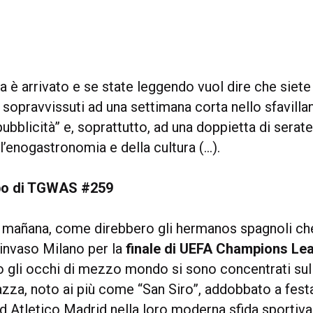
 è arrivato e se state leggendo vuol dire che siete
sopravvissuti ad una settimana corta nello sfavill
ubblicità” e, soprattutto, ad una doppietta di serate
ll’enogastronomia e della cultura (…).
o di TGWAS #259
 mañana, come direbbero gli hermanos spagnoli ch
invaso Milano per la
finale di UEFA Champions Le
 gli occhi di mezzo mondo si sono concentrati sul
za, noto ai più come “San Siro”, addobbato a festa
 Atletico Madrid nella loro moderna sfida sportiva 