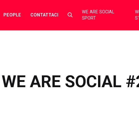
WE ARE SOCIAL
W
Select
PEOPLE
CONTATTACI
SPORT
S
to
toggle
search
form
WE ARE SOCIAL #