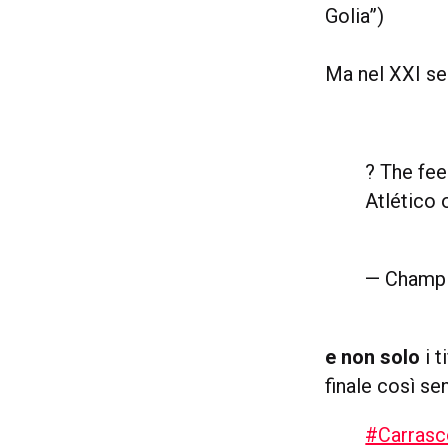
Golia”)
Ma nel XXI s
? The fee
Atlético 
— Champ
e non solo
i t
finale così sen
#Carras