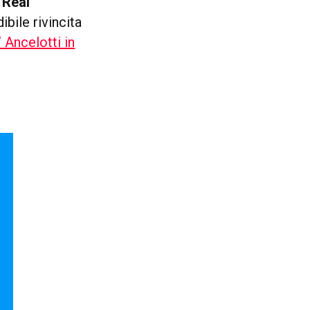
 Real
ibile rivincita
” Ancelotti in