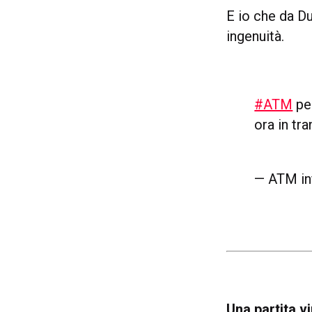
E io che da 
ingenuità.
#ATM
pe
ora in tra
— ATM i
Una partita vi