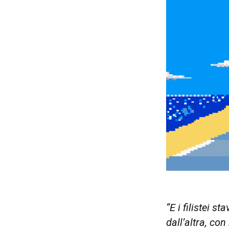
“E i filistei s
dall’altra, con