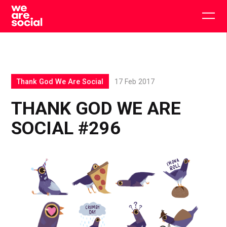
Skip
to
Togg
content
main
men
Thank God We Are Social
17 Feb 2017
THANK GOD WE ARE
SOCIAL #296