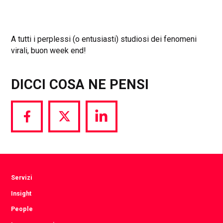
A tutti i perplessi (o entusiasti) studiosi dei fenomeni
virali, buon week end!
DICCI COSA NE PENSI
Share
Share
Share
via
via
via
Facebook
Twitter
LinkedIn
Servizi
Insight
People