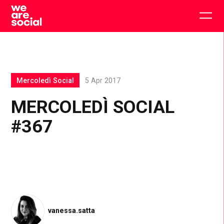
Skip
to
Togg
content
main
men
Mercoledì Social
5 Apr 2017
MERCOLEDÌ SOCIAL
#367
vanessa.satta