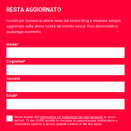
RESTA AGGIORNATO
Iscriviti per ricevere le ultime news dal nostro blog e rimanere sempre
aggiornato sulle ultime novità dal mondo social. Puoi disiscriverti in
qualunque momento.
Nome
*
Cognome
*
Società
Email
*
Consent
*
Presa visione dell’
informativa sul trattamento dei dati personali
ai sensi
dell’art. 13 del GDPR, accetto la ricezione di comunicazioni pubblicitarie e
*
informative inerenti a servizi, prodotti o eventi di We Are Social.