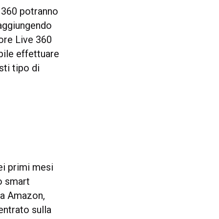
e 360 potranno
 (aggiungendo
iore Live 360
bile effettuare
ti tipo di
ei primi mesi
io smart
 da Amazon,
entrato sulla