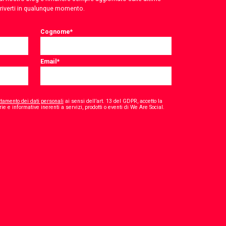
criverti in qualunque momento.
Cognome
*
Email
*
ttamento dei dati personali
ai sensi dell’art. 13 del GDPR, accetto la
*
ie e informative inerenti a servizi, prodotti o eventi di We Are Social.