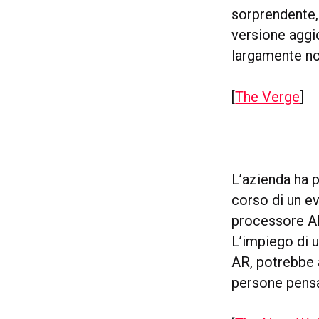
sorprendente,
versione aggi
largamente no
[
The Verge
]
L’azienda ha 
corso di un e
processore AI
L’impiego di 
AR, potrebbe a
persone pensan