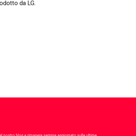
rodotto da LG.
 dal nostro blog e rimanere sempre aggiornato sulle ultime