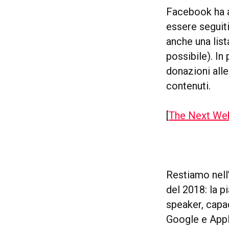
Facebook ha a
essere seguit
anche una list
possibile). In
donazioni alle
contenuti.
[
The Next We
Restiamo nell
del 2018: la p
speaker, capa
Google e Apple