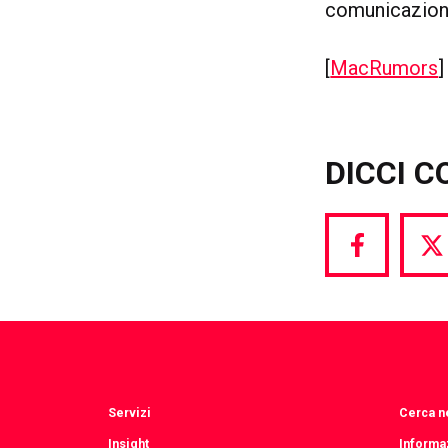
comunicazione 
[
MacRumors
]
DICCI C
Share
S
via
vi
Facebook
T
Servizi
Cerca ne
Insight
Informaz