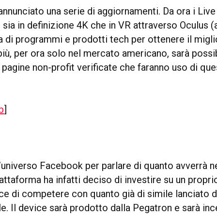
nnunciato una serie di aggiornamenti. Da ora i Liv
i sia in definizione 4K che in VR attraverso Oculus
a di programmi e prodotti tech per ottenere il migl
 più, per ora solo nel mercato americano, sarà possi
 pagine non-profit verificate che faranno uso di ques
b
]
’universo Facebook per parlare di quanto avverrà n
iattaforma ha infatti deciso di investire su un propr
ce di competere con quanto già di simile lanciato
. Il device sarà prodotto dalla Pegatron e sarà inc