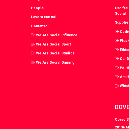
People
Uso fra
Social
Lavora con noi
Supplie
Contattaci
Codi
We Are Social Influence
Plus
We Are Social Sport
Ethic
We Are Social Studios
Our 
We Are Social Gaming
Polit
Anti
Whist
DOVE
Corso S.
20136 Mi