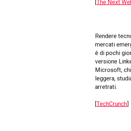
[
The Next We
Rendere tecno
mercati emerg
è di pochi gior
versione Linke
Microsoft, chi
leggera, studi
arretrati.
[
TechCrunch
]