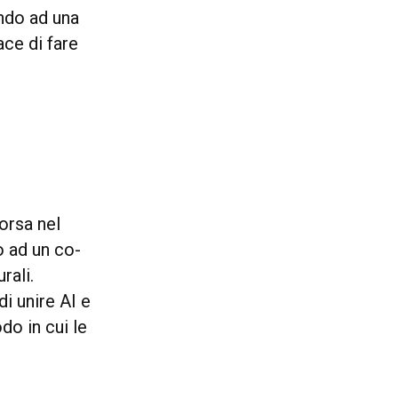
ndo ad una
ce di fare
orsa nel
o ad un co-
rali.
i unire AI e
do in cui le