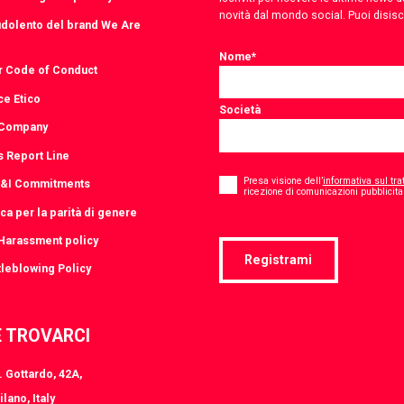
novità dal mondo social. Puoi disis
udolento del brand We Are
Nome
*
r Code of Conduct
ce Etico
Società
 Company
s Report Line
Consent
*
Presa visione dell’
informativa sul tra
D&I Commitments
ricezione di comunicazioni pubblicitar
ica per la parità di genere
-Harassment policy
Registrami
leblowing Policy
 TROVARCI
 Gottardo, 42A,
lano, Italy