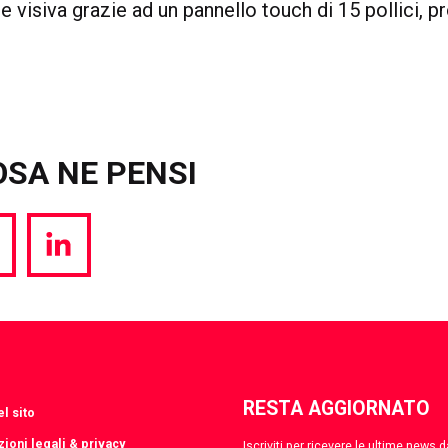
visiva grazie ad un pannello touch di 15 pollici, p
OSA NE PENSI
hare
Share
a
via
witter
LinkedIn
RESTA AGGIORNATO
l sito
ioni legali & privacy
Iscriviti per ricevere le ultime news