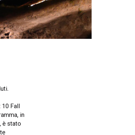
uti.
 10 Fall
gramma, in
 è stato
nte