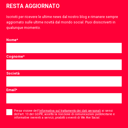
RESTA AGGIORNATO
Iscriviti per ricevere le ultime news dal nostro blog e rimanere sempre
aggiornato sulle ultime novità dal mondo social. Puoi disiscriverti in
qualunque momento.
Nome
*
Cognome
*
Società
Email
*
Consent
*
Presa visione dell’
informativa sul trattamento dei dati personali
ai sensi
dell’art. 13 del GDPR, accetto la ricezione di comunicazioni pubblicitarie e
*
informative inerenti a servizi, prodotti o eventi di We Are Social.