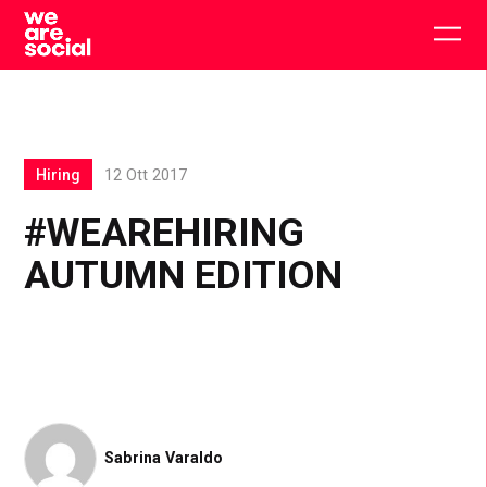
Skip
to
Togg
content
main
men
Hiring
12 Ott 2017
#WEAREHIRING
AUTUMN EDITION
Sabrina Varaldo