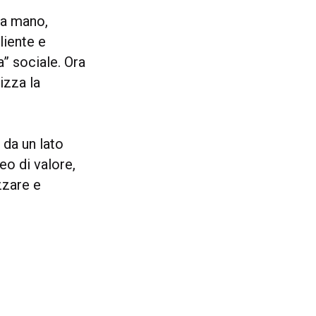
la mano,
liente e
a” sociale. Ora
izza la
 da un lato
eo di valore,
zzare e