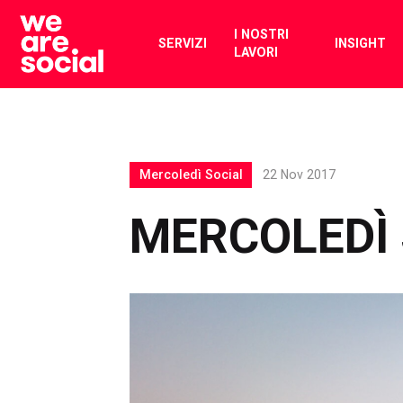
Skip
to
I NOSTRI
SERVIZI
INSIGHT
LAVORI
content
Mercoledì Social
22 Nov 2017
MERCOLEDÌ 