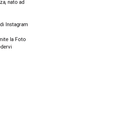
nza
,
nato ad
 di Instagram
mite la Foto
edervi