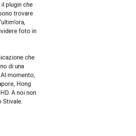
il plugin che
ssono trovare
’ultim’ora,
videre foto in
unicazione che
ano di una
. Al momento,
gapore, Hong
HD. A noi non
 Stivale.