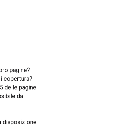
loro pagine?
di copertura?
p5 delle pagine
sibile da
 a disposizione