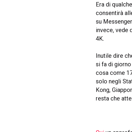
Era di qualche
consentirà all
su Messenger a
invece, vede 
4K.
Inutile dire 
si fa di giorn
cosa come 17 
solo negli Sta
Kong, Giappon
resta che atte