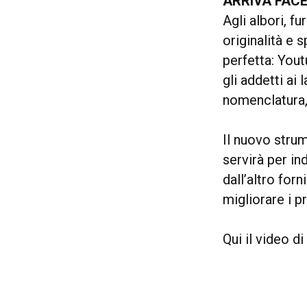
ARRIVA FAC
Agli albori, f
originalità e 
perfetta: Yout
gli addetti ai
nomenclatura,
Il nuovo stru
servirà per in
dall’altro for
migliorare i p
Qui il video d