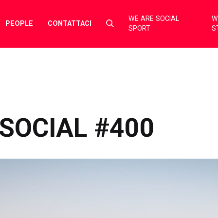
WE ARE SOCIAL
W
Select
PEOPLE
CONTATTACI
SPORT
S
to
toggle
search
form
SOCIAL #400