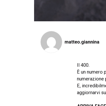
matteo.giannina
Il 400.
È un numero pa
numerazione p
E, incredibilm
aggiornarvi su