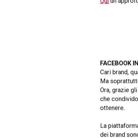
Qui
un approf
FACEBOOK I
Cari brand, qu
Ma soprattutt
Ora, grazie gl
che condivido
ottenere.
La piattaforma
dei brand son