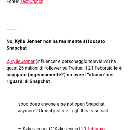
Fonte:
TechCrunch
____
No, Kylie Jenner non ha realmente affossato
Snapchat
@KylieJenner
(influencer e personaggio televisivo) ha
quasi 25 milioni di follower su Twitter. Il 21 Febbraio
le è
scappato (ingenuamente?) un tweet “stanco” nei
riguardi di Snapchat
…
sooo does anyone else not open Snapchat
anymore? Or is it just me… ugh this is so sad.
— Kylie Jenner (@KylieJenner)
21 febbraio