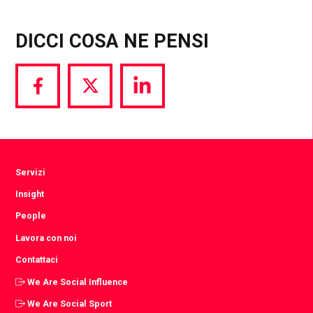
DICCI COSA NE PENSI
Share
Share
Share
via
via
via
Facebook
Twitter
LinkedIn
Servizi
Insight
People
Lavora con noi
Contattaci
We Are Social Influence
We Are Social Sport