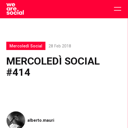
Skip
to
Togg
content
main
men
Mercoledì Social
28 Feb 2018
MERCOLEDÌ SOCIAL
#414
alberto.mauri