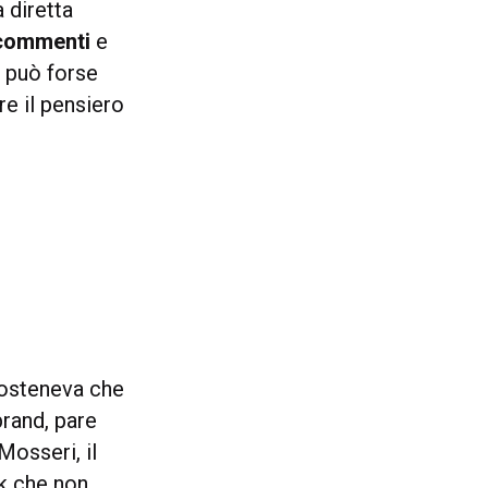
 diretta
 commenti
e
i può forse
e il pensiero
 sosteneva che
brand, pare
Mosseri, il
k che non