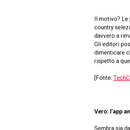
Il motivo? Le
country selez
davvero a rim
Gli editori po
dimenticare ch
rispetto a que
[Fonte:
TechC
Vero: l’app a
Sembra sia dav