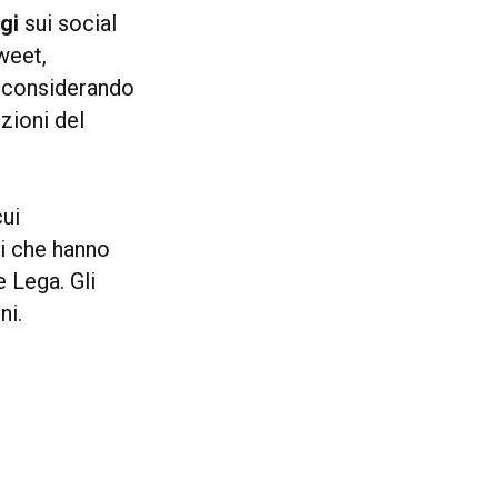
gi
sui social
tweet,
, considerando
ezioni del
cui
ti che hanno
 Lega. Gli
ni.