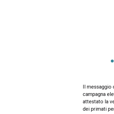
Il messaggio 
campagna elet
attestato la v
dei primati p