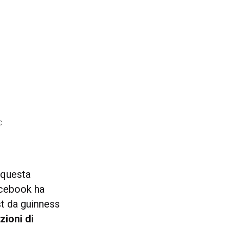
 questa
acebook ha
st da guinness
zioni di