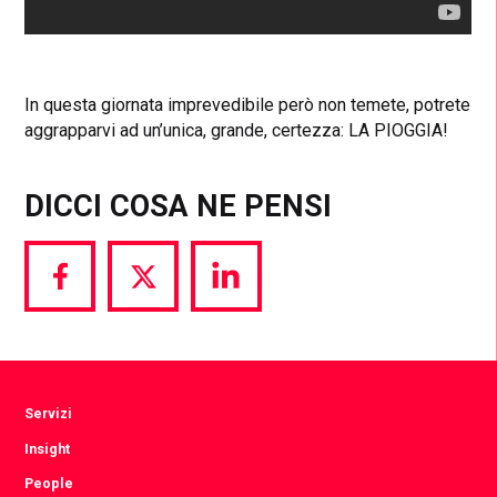
In questa giornata imprevedibile però non temete, potrete
aggrapparvi ad un’unica, grande, certezza: LA PIOGGIA!
DICCI COSA NE PENSI
Share
Share
Share
via
via
via
Facebook
Twitter
LinkedIn
Servizi
Insight
People