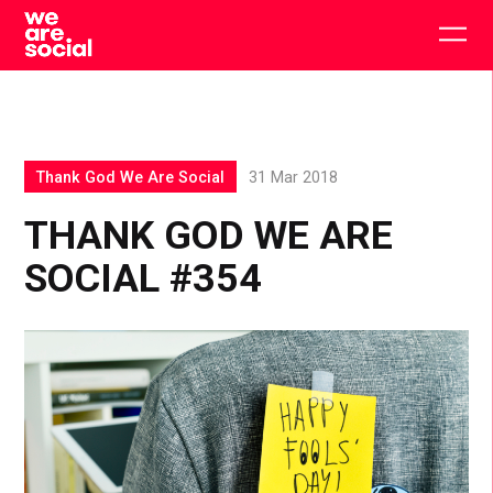
Skip
to
Togg
content
main
men
Thank God We Are Social
31 Mar 2018
THANK GOD WE ARE
SOCIAL #354