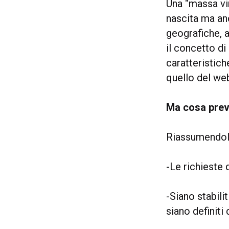
Una “massa vi
nascita ma anc
geografiche, a
il concetto di
caratteristich
quello del web
Ma cosa preve
Riassumendolo
-Le richieste 
-Siano stabili
siano definiti