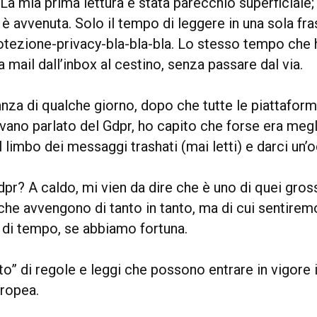
La mia prima lettura è stata parecchio superficiale;
 è avvenuta. Solo il tempo di leggere in una sola f
tezione-privacy-bla-bla-bla. Lo stesso tempo che
 mail dall’inbox al cestino, senza passare dal via.
anza di qualche giorno, dopo che tutte le piattafor
vano parlato del Gdpr, ho capito che forse era meg
l limbo dei messaggi trashati (mai letti) e darci un’o
dpr? A caldo, mi vien da dire che è uno di quei gros
e avvengono di tanto in tanto, ma di cui sentiremo 
o di tempo, se abbiamo fortuna.
o” di regole e leggi che possono entrare in vigore in
uropea.