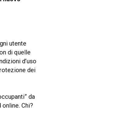
gni utente
on di quelle
ondizioni d’uso
protezione dei
eoccupanti” da
 online. Chi?