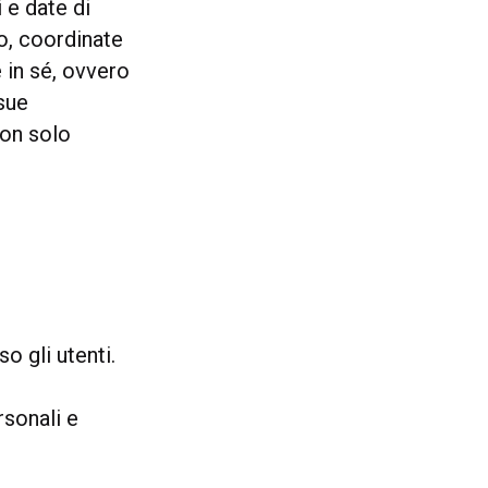
 e date di
to, coordinate
 in sé, ovvero
 sue
non solo
o gli utenti.
rsonali e