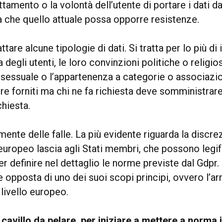
attamento o la volontà dell’utente di portare i dati da
a che quello attuale possa opporre resistenze.
rattare alcune tipologie di dati. Si tratta per lo più d
a degli utenti, le loro convinzioni politiche o religios
sessuale o l’appartenenza a categorie o associazion
e forniti ma chi ne fa richiesta deve somministrare 
chiesta.
ente delle falle. La più evidente riguarda la discrez
uropeo lascia agli Stati membri, che possono legi
r definire nel dettaglio le norme previste dal Gdpr.
e opposta di uno dei suoi scopi principi, ovvero l’
 livello europeo.
cavillo da pelare, per iniziare a mettere a norma 