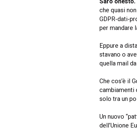
Sarò onesto.
che quasi non
GDPR-dati-pro
per mandare la
Eppure a dist
stavano o ave
quella mail da
Che cos’è il G
cambiamenti ch
solo tra un p
Un nuovo “patt
dell’Unione E