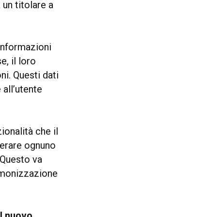
 un titolare a
i informazioni
e, il loro
i. Questi dati
all’utente
ionalità che il
ferare ognuno
 Questo va
armonizzazione
il nuovo