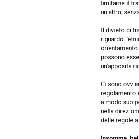
limitarne il tr
un altro, senz
Il divieto di t
riguardo l’etni
orientamento 
possono esser
un’apposita ri
Ci sono ovviam
regolamento e
a modo suo pe
nella direzion
delle regole a
Insomma, bel 