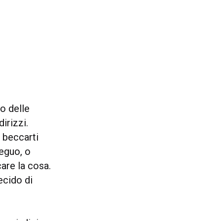
o delle
irizzi.
 beccarti
seguo, o
are la cosa.
ecido di