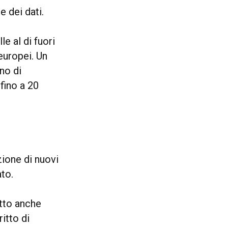
 dei dati.
le al di fuori
europei. Un
no di
 fino a 20
zione di nuovi
ato.
etto anche
ritto di