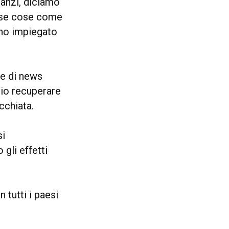
 anzi, diciamo
rase cose come
 ho impiegato
me di news
lio recuperare
cchiata.
si
gli effetti
 tutti i paesi