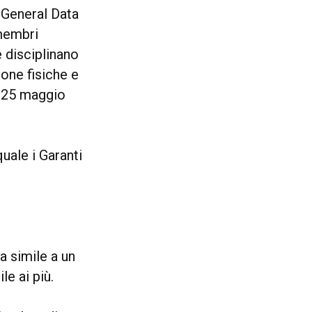
 General Data
 membri
 disciplinano
sone fisiche e
al 25 maggio
uale i Garanti
 simile a un
e ai più.