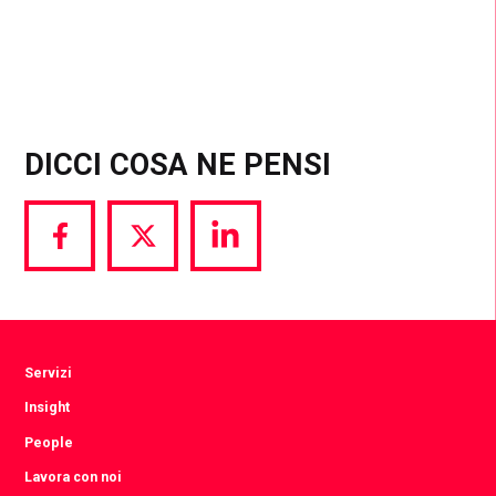
DICCI COSA NE PENSI
Share
Share
Share
via
via
via
Facebook
Twitter
LinkedIn
Servizi
Insight
People
Lavora con noi