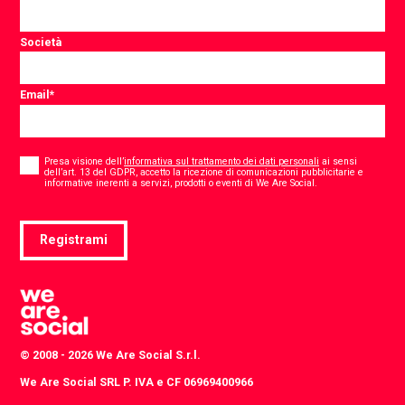
Società
Email
*
Consent
*
Presa visione dell’
informativa sul trattamento dei dati personali
ai sensi
dell’art. 13 del GDPR, accetto la ricezione di comunicazioni pubblicitarie e
*
informative inerenti a servizi, prodotti o eventi di We Are Social.
Registrami
© 2008 - 2026 We Are Social S.r.l.
We Are Social SRL P. IVA e CF 06969400966