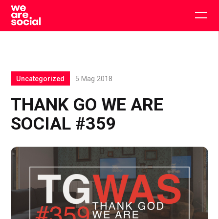
Skip
to
Togg
content
main
men
Uncategorized
5 Mag 2018
THANK GO WE ARE
SOCIAL #359