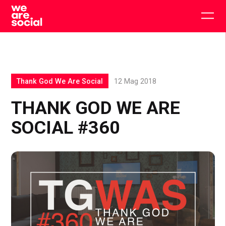
Skip
to
Togg
content
main
men
Thank God We Are Social
12 Mag 2018
THANK GOD WE ARE
SOCIAL #360