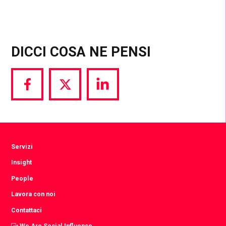
DICCI COSA NE PENSI
Share
Share
Share
via
via
via
Facebook
Twitter
LinkedIn
Servizi
Insight
People
Lavora con noi
Contattaci
We Are Social Influence