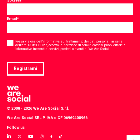
Società
Email
*
Consent
*
Presa visione dell’
informativa sul trattamento dei dati personali
ai sensi
dell’art. 13 del GDPR, accetto la ricezione di comunicazioni pubblicitarie e
*
informative inerenti a servizi, prodotti o eventi di We Are Social.
Registrami
© 2008 - 2026 We Are Social S.r.l.
We Are Social SRL P. IVA e CF 06969400966
Follow us
View
View
View
View
View
View