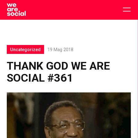
Skip
to
Togg
content
main
men
Uncategorized
19 Mag 2018
THANK GOD WE ARE
SOCIAL #361