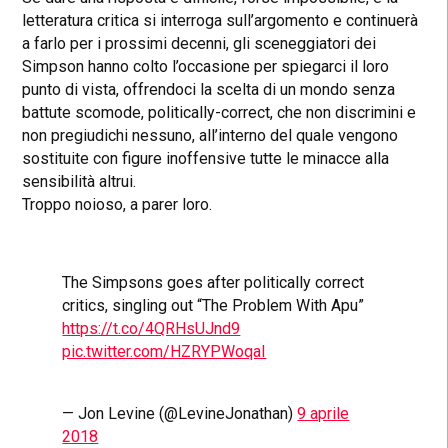
letteratura critica si interroga sull’argomento e continuerà
a farlo per i prossimi decenni, gli sceneggiatori dei
Simpson hanno colto l’occasione per spiegarci il loro
punto di vista, offrendoci la scelta di un mondo senza
battute scomode, politically-correct, che non discrimini e
non pregiudichi nessuno, all’interno del quale vengono
sostituite con figure inoffensive tutte le minacce alla
sensibilità altrui.
Troppo noioso, a parer loro.
The Simpsons goes after politically correct
critics, singling out “The Problem With Apu”
https://t.co/4QRHsUJnd9
pic.twitter.com/HZRYPWoqaI
— Jon Levine (@LevineJonathan)
9 aprile
2018