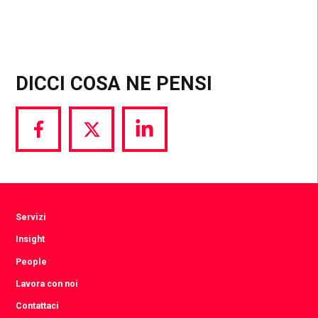
DICCI COSA NE PENSI
Share
Share
Share
via
via
via
Facebook
Twitter
LinkedIn
Servizi
Insight
People
Lavora con noi
Contattaci