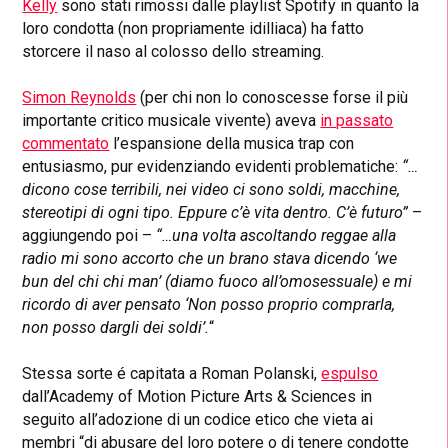
Kelly
sono stati
rimossi dalle playlist Spotify
in quanto la
loro condotta (non propriamente idilliaca) ha fatto
storcere il naso al colosso dello streaming.
Simon Reynolds
(per chi non lo conoscesse forse il più
importante critico musicale vivente) aveva
in passato
commentato
l’espansione della musica trap con
entusiasmo
, pur evidenziando evidenti problematiche:
“…
dicono cose terribili, nei video ci sono soldi, macchine,
stereotipi di ogni tipo. Eppure c’è vita dentro. C’è futuro”
–
aggiungendo poi –
“…
una volta ascoltando reggae alla
radio mi sono accorto che un brano stava dicendo ‘we
bun del chi chi man’ (diamo fuoco all’omosessuale) e mi
ricordo di aver pensato ‘Non posso proprio comprarla,
non posso dargli dei soldi’.
“
Stessa sorte é capitata a Roman
Polanski
,
espulso
dall’Academy of Motion Picture Arts & Sciences in
seguito all’adozione di un codice etico che vieta ai
membri “di abusare del loro potere o di tenere condotte