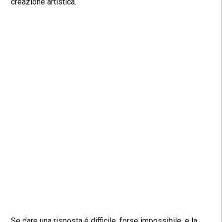
creazione artistica.
Se dare una risposta é difficile, forse impossibile, e la