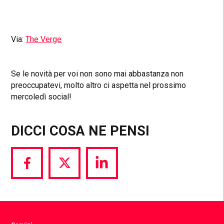
Via:
The Verge
Se le novità per voi non sono mai abbastanza non
preoccupatevi, molto altro ci aspetta nel prossimo
mercoledì social!
DICCI COSA NE PENSI
Share
Share
Share
via
via
via
Facebook
Twitter
LinkedIn