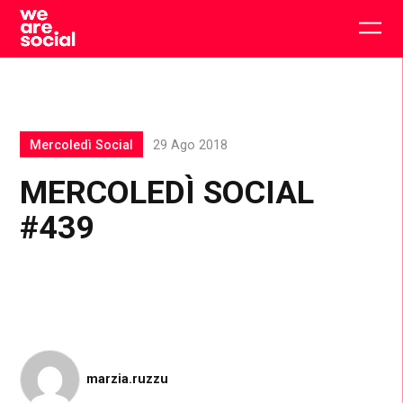
Skip
to
Togg
content
main
men
Mercoledì Social
29 Ago 2018
MERCOLEDÌ SOCIAL
#439
marzia.ruzzu