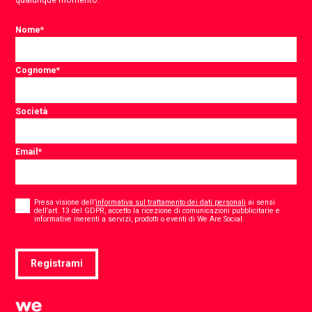
Nome
*
Cognome
*
Società
Email
*
Consent
*
Presa visione dell’
informativa sul trattamento dei dati personali
ai sensi
dell’art. 13 del GDPR, accetto la ricezione di comunicazioni pubblicitarie e
*
informative inerenti a servizi, prodotti o eventi di We Are Social.
Registrami