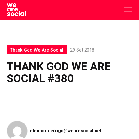
Skip
to
Togg
content
main
men
Thank God We Are Social
29 Set 2018
THANK GOD WE ARE
SOCIAL #380
eleonora.errigo@wearesocial.net