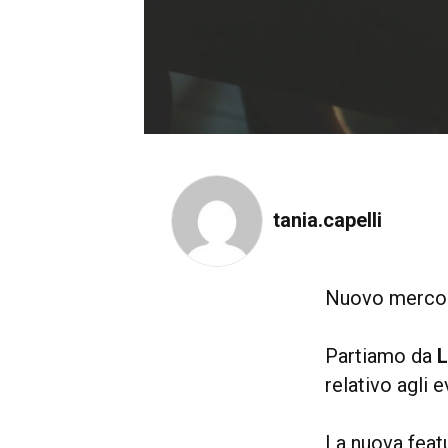
tania.capelli
Nuovo mercole
Partiamo da
L
relativo agli e
La nuova fea