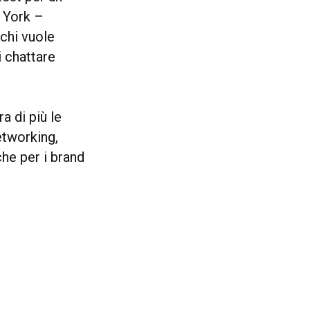
 York –
 chi vuole
i chattare
a di più le
etworking,
he per i brand