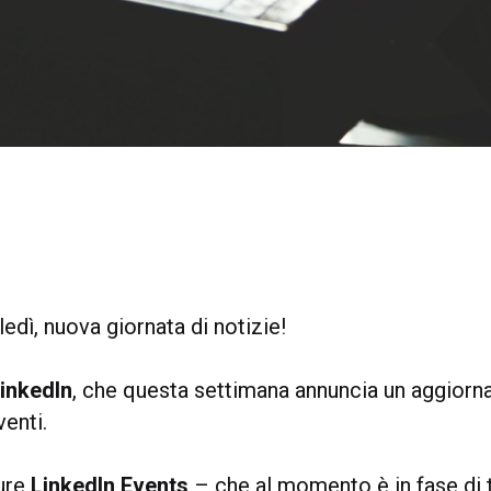
dì, nuova giornata di notizie!
inkedIn
, che questa settimana annuncia un aggior
venti.
ture
LinkedIn Events
– che al momento è in fase di 