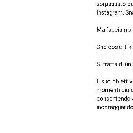
sorpassato pe
Instagram, Sn
Ma facciamo u
Che cos’è Ti
Si tratta di u
Il suo obietti
momenti più cr
consentendo a
incoraggiando 