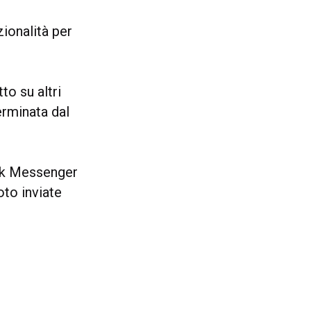
zionalità per
to su altri
erminata dal
ook Messenger
oto inviate