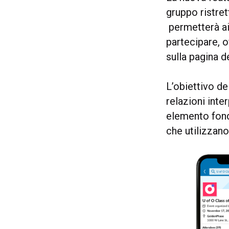
gruppo ristre
permetterà ai 
partecipare, of
sulla pagina d
L’obiettivo de
relazioni inte
elemento fond
che utilizzan