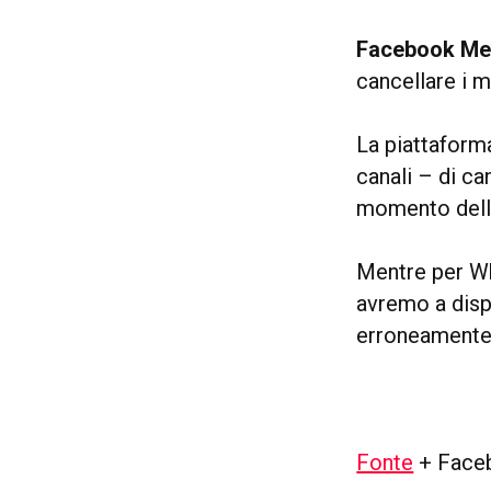
Facebook Me
cancellare i m
La piattaform
canali – di ca
momento dell’
Mentre per Wh
avremo a disp
erroneamente
Fonte
+ Faceb