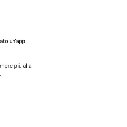
iato un’app
empre più alla
.