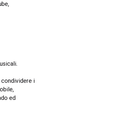
ube,
sicali.
 condividere i
obile,
ndo ed